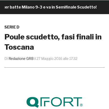
batte Milano 9-3 e va in Semifinale Scudetto!
13 m
SERIE D
Poule scudetto, fasi finali in
Toscana
Di
Redazione GRB
il
27 Maggio 2016 alle 17:32