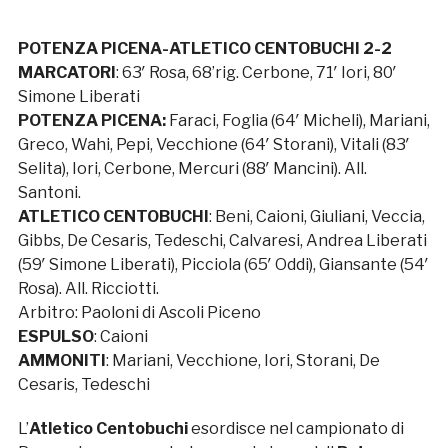
POTENZA PICENA-ATLETICO CENTOBUCHI 2-2
MARCATORI
: 63′ Rosa, 68’rig. Cerbone, 71′ Iori, 80′
Simone Liberati
POTENZA PICENA:
Faraci, Foglia (64′ Micheli), Mariani,
Greco, Wahi, Pepi, Vecchione (64′ Storani), Vitali (83′
Selita), Iori, Cerbone, Mercuri (88′ Mancini). All.
Santoni.
ATLETICO CENTOBUCHI
: Beni, Caioni, Giuliani, Veccia,
Gibbs, De Cesaris, Tedeschi, Calvaresi, Andrea Liberati
(59′ Simone Liberati), Picciola (65′ Oddi), Giansante (54′
Rosa). All. Ricciotti.
Arbitro: Paoloni di Ascoli Piceno
ESPULSO
: Caioni
AMMONITI
: Mariani, Vecchione, Iori, Storani, De
Cesaris, Tedeschi
L’
Atletico Centobuchi
esordisce nel campionato di