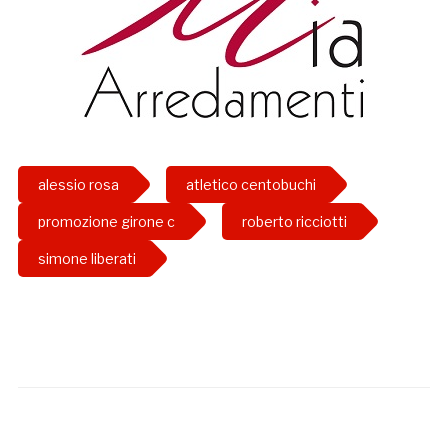
alessio rosa
atletico centobuchi
promozione girone c
roberto ricciotti
simone liberati