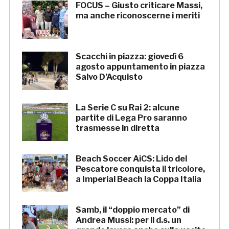
FOCUS – Giusto criticare Massi,
ma anche riconoscerne i meriti
Scacchi in piazza: giovedì 6
agosto appuntamento in piazza
Salvo D’Acquisto
La Serie C su Rai 2: alcune
partite di Lega Pro saranno
trasmesse in diretta
Beach Soccer AiCS: Lido del
Pescatore conquista il tricolore,
a Imperial Beach la Coppa Italia
Samb, il “doppio mercato” di
Andrea Mussi: per il d.s. un