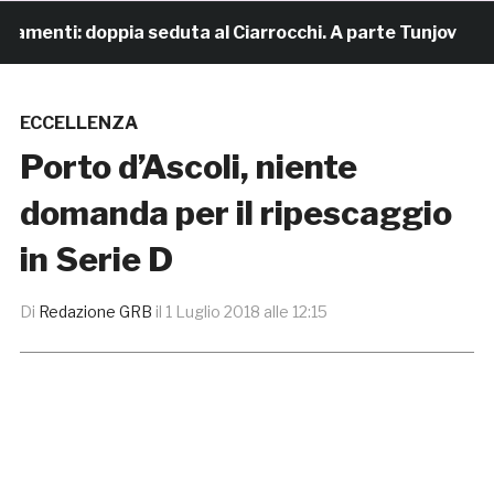
menti: doppia seduta al Ciarrocchi. A parte Tunjov
2
ECCELLENZA
Porto d’Ascoli, niente
domanda per il ripescaggio
in Serie D
Di
Redazione GRB
il
1 Luglio 2018 alle 12:15