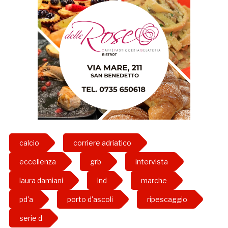
calcio
corriere adriatico
eccellenza
grb
intervista
laura damiani
lnd
marche
pd'a
porto d'ascoli
ripescaggio
serie d