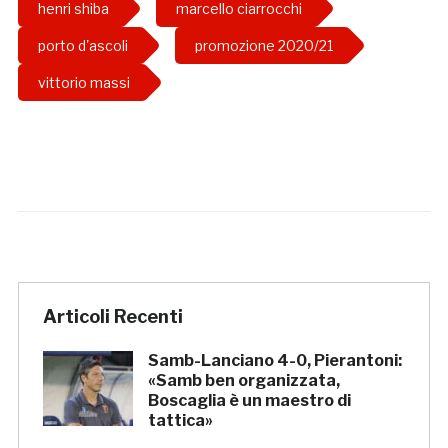
henri shiba
marcello ciarrocchi
porto d'ascoli
promozione 2020/21
vittorio massi
Articoli Recenti
Samb-Lanciano 4-0, Pierantoni:
«Samb ben organizzata,
Boscaglia è un maestro di
tattica»