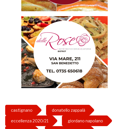
castignano
donatello zappalà
eccellenza 2020/21
giordano napolano