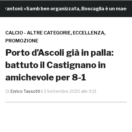
toni: «Samb ben organizzata, Boscaglia è un maestro di
CALCIO - ALTRE CATEGORIE
,
ECCELLENZA
,
PROMOZIONE
Porto d’Ascoli già in palla:
battuto il Castignano in
amichevole per 8-1
Di
Enrico Tassotti
il
3 Settembre 2020 alle 9:31