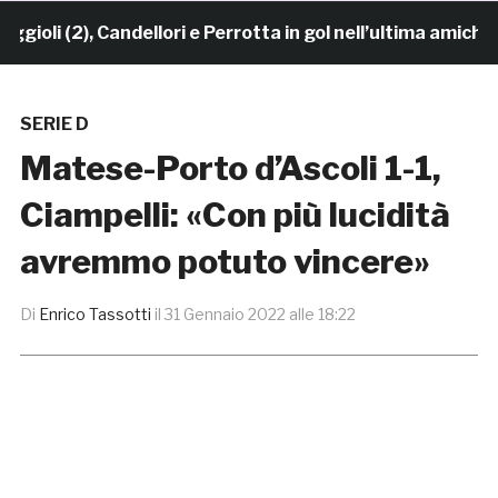
li (2), Candellori e Perrotta in gol nell’ultima amichevo
SERIE D
Matese-Porto d’Ascoli 1-1,
Ciampelli: «Con più lucidità
avremmo potuto vincere»
Di
Enrico Tassotti
il
31 Gennaio 2022 alle 18:22