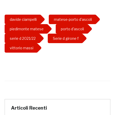
davide ciampelli
matese-porto d'ascoli
piedimonte matese
porto d'ascoli
serie d 2021/22
Serie d girone f
vittorio massi
Articoli Recenti