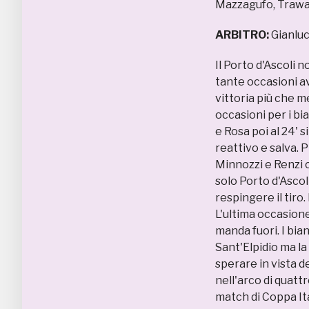
Mazzagufo, Trawall
ARBITRO:
Gianluc
Il Porto d'Ascoli 
tante occasioni a
vittoria più che 
occasioni per i bi
e Rosa poi al 24' 
reattivo e salva. 
Minnozzi e Renzi 
solo Porto d'Ascol
respingere il tiro.
L'ultima occasione
manda fuori. I bia
Sant'Elpidio ma l
sperare in vista 
nell'arco di quatt
match di Coppa Ita