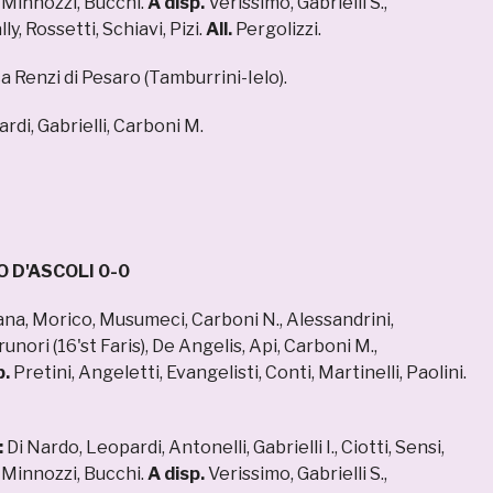
, Minnozzi, Bucchi.
A disp.
Verissimo, Gabrielli S.,
y, Rossetti, Schiavi, Pizi.
All.
Pergolizzi.
a Renzi di Pesaro (Tamburrini-Ielo).
rdi, Gabrielli, Carboni M.
 D'ASCOLI 0-0
a, Morico, Musumeci, Carboni N., Alessandrini,
nori (16'st Faris), De Angelis, Api, Carboni M.,
p.
Pretini, Angeletti, Evangelisti, Conti, Martinelli, Paolini.
:
Di Nardo, Leopardi, Antonelli, Gabrielli I., Ciotti, Sensi,
, Minnozzi, Bucchi.
A disp.
Verissimo, Gabrielli S.,