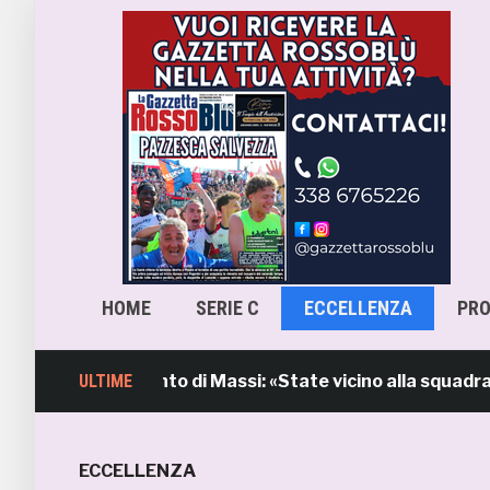
HOME
SERIE C
ECCELLENZA
PR
b, l’intervento di Massi: «State vicino alla squadra. Sti
ULTIME
ECCELLENZA