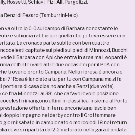
y, Rossetti, Schiavi, Pizi.
All.
Pergolizzi.
a Renzi di Pesaro (Tamburrini-Ielo).
non va oltre lo 0-0 sul campo di Barbara nonostante le
vute e schiuma rabbia per quella che poteva essere una
meritata. La cronaca parte subito con ben quattro
ancocelesti capitate sui piedi sui piedi di Minnozzi, Bucchi
si vede il Barbara con Api che entra in area ma Leopardi è
Prima dell'intervallo altre due occasioni per il PDA con
che trovano pronto Campana. Nella ripresa è ancora e
i: al 7' Rosa è lanciato a tu per tu con Campana ma si fa
 Il portiere di casa dice no anche a Renzi (due volte).
 ce l'ha Minnozzi, al 38', che da favorevole posizione
ncocelesti rimangono ultimi in classifica, insieme al Porto
a prestazione offerta in terra anconetana lascia ben
del doppio impegno nel derby contro il Grottammare
ro giorni: sabato in campionato e mercoledi 18 nel return
lia dove si ripartità dal 2-2 maturato nella gara d'andata.