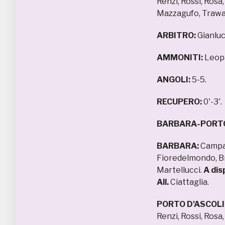
Renzi, Rossi, Rosa
Mazzagufo, Trawall
ARBITRO:
Gianluc
AMMONITI:
Leopa
ANGOLI:
5-5.
RECUPERO:
0'-3'.
BARBARA-PORTO
BARBARA:
Campan
Fioredelmondo, Bru
Martellucci.
A dis
All.
Ciattaglia.
PORTO D'ASCOLI
Renzi, Rossi, Rosa