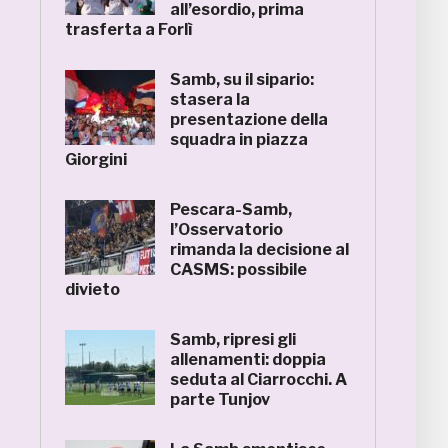
all’esordio, prima
trasferta a Forlì
Samb, su il sipario:
stasera la
presentazione della
squadra in piazza
Giorgini
Pescara-Samb,
l’Osservatorio
rimanda la decisione al
CASMS: possibile
divieto
Samb, ripresi gli
allenamenti: doppia
seduta al Ciarrocchi. A
parte Tunjov