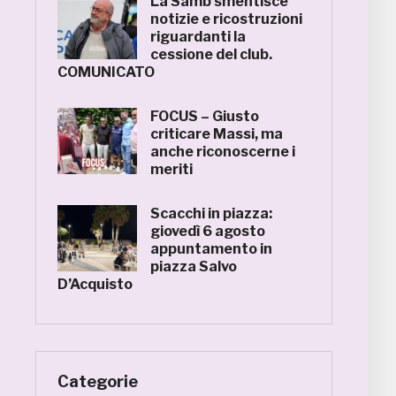
La Samb smentisce
notizie e ricostruzioni
riguardanti la
cessione del club.
COMUNICATO
FOCUS – Giusto
criticare Massi, ma
anche riconoscerne i
meriti
Scacchi in piazza:
giovedì 6 agosto
appuntamento in
piazza Salvo
D’Acquisto
Categorie