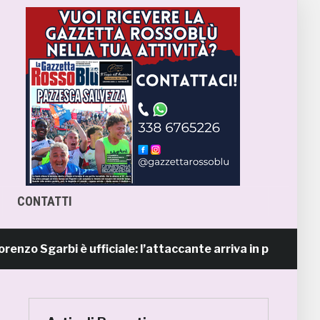
CONTATTI
garbi è ufficiale: l’attaccante arriva in prestito dal Napo