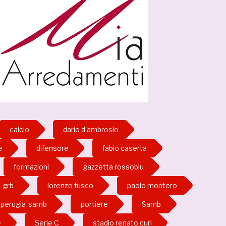
calcio
dario d'ambrosio
e
difensore
fabio caserta
formazioni
gazzetta rossoblu
grb
lorenzo fusco
paolo montero
perugia-samb
portiere
Samb
e
Serie C
stadio renato curi