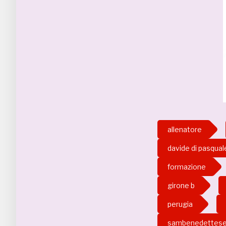
allenatore
davide di pasqual
formazione
girone b
perugia
sambenedettes