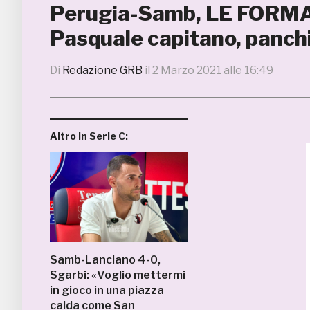
Perugia-Samb, LE FORMAZI
Pasquale capitano, panch
Di
Redazione GRB
il
2 Marzo 2021 alle 16:49
Altro in Serie C:
Samb-Lanciano 4-0,
Sgarbi: «Voglio mettermi
in gioco in una piazza
calda come San