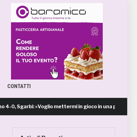
CONTATTI
Sgarbi: «Voglio mettermi in gioco in una piazza calda c