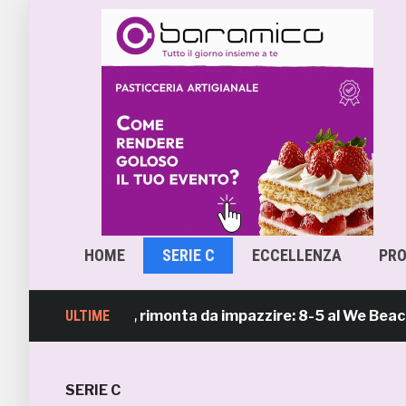
HOME
SERIE C
ECCELLENZA
PR
ach Soccer, rimonta da impazzire: 8-5 al We Beach Catan
ULTIME
SERIE C