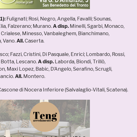
1):
Fulignati; Rosi, Negro, Angella, Favalli; Sounas,
Elia, Falzerano; Murano.
A disp.
Minelli, Sgarbi, Monaco,
i, Crialese, Minesso, Vanbaleghem, Bianchimano,
n, Vano.
All.
Caserta.
sco; Fazzi, Cristini, Di Pasquale, Enrici; Lombardo, Rossi,
; Botta, Lescano.
A disp.
Laborda, Biondi, Trillò,
, Maxi Lopez, Babic, D’Angelo, Serafino, Scrugli,
iancio.
All.
Montero.
ascone di Nocera Inferiore (Salvalaglio-Vitali, Scatena).