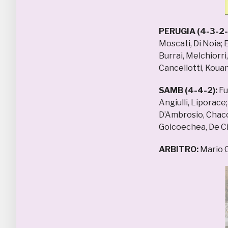
PERUGIA (4-3-2-
Moscati, Di Noia; 
Burrai, Melchiorr
Cancellotti, Koua
SAMB (4-4-2):
Fu
Angiulli, Liporace
D’Ambrosio, Chacon
Goicoechea, De C
ARBITRO:
Mario C