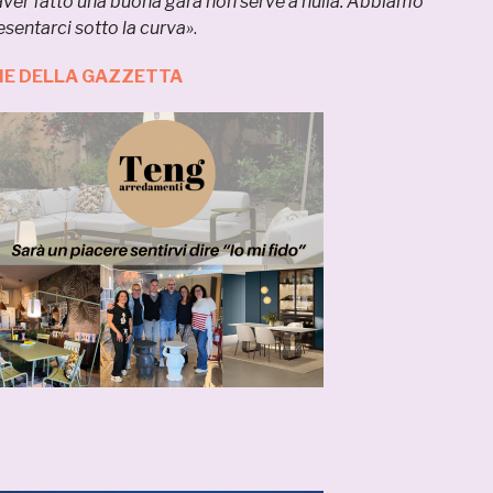
 aver fatto una buona gara non serve a nulla. Abbiamo
esentarci sotto la curva»
.
ZIE DELLA GAZZETTA