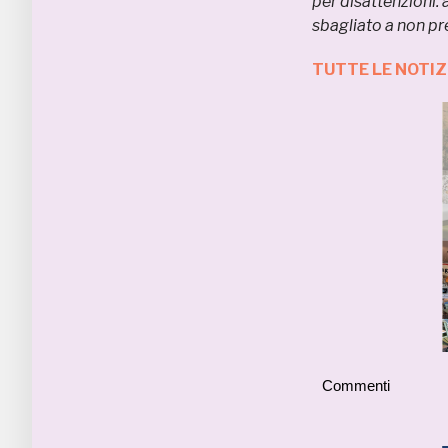
per disattenzioni:
sbagliato a non pr
TUTTE LE NOTI
Commenti