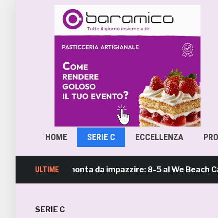
HOME
SERIE C
ECCELLENZA
PR
Soccer, rimonta da impazzire: 8-5 al We Beach Catania 
ULTIME
SERIE C