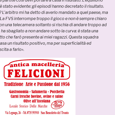
 partite così devi portare a casa il risultato. L’equilibrio
è stato evidente: gli episodi hanno decretato il risultato.
 L’arbitro mi ha detto di averlo mandato a quel paese, ma
 La FVS interrompe troppo il gioco e non è sempre chiaro
con una telecamera soltanto si rischia di andare troppo ad
 ha sbagliato a non andare sotto la curva: è stata una
to che farò presente ai miei ragazzi. Questa squadra
sa un risultato positivo, ma per superficialità ed
scita a farlo»
.