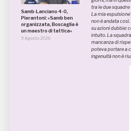
giorni, ma in queste
tra le due squadre 
Samb-Lanciano 4-0,
La mia espulsione?
Pierantoni: «Samb ben
non è andata così.
organizzata, Boscaglia è
su azioni dubbie: 
un maestro di tattica»
intuito. La squadra
9 Agosto 2026
mancanza di rispet
poteva portare a ca
ingenuità non è riu