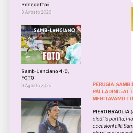
Benedetto»
9 Agosto 2026
Samb-Lanciano 4-0,
FOTO
PERUGIA-SAMB 1
9 Agosto 2026
PALLADINI: «AT
MERITAVAMO TUT
PIERO BRAGLIA (a
piedi la partita, 
occasioni alla Sam