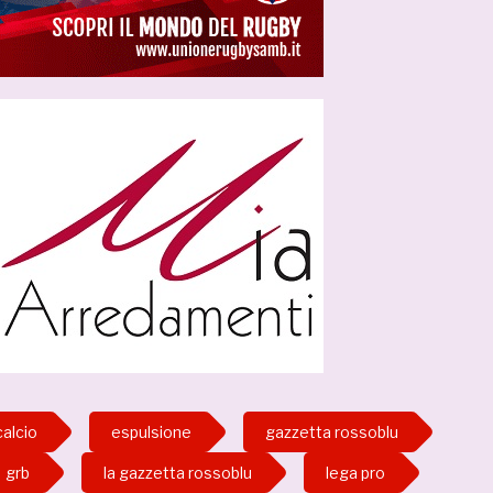
calcio
espulsione
gazzetta rossoblu
grb
la gazzetta rossoblu
lega pro