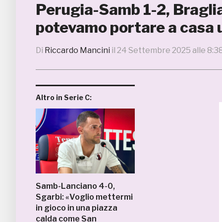
Perugia-Samb 1-2, Braglia
potevamo portare a casa u
Di
Riccardo Mancini
il
24 Settembre 2025 alle 8:3
Altro in Serie C:
Samb-Lanciano 4-0,
Sgarbi: «Voglio mettermi
in gioco in una piazza
calda come San