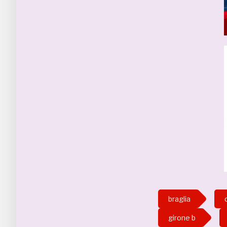
braglia
girone b