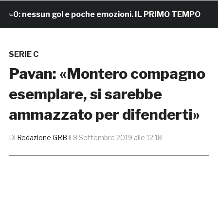
: nessun gol e poche emozioni. IL PRIMO TEMPO
6
SERIE C
Pavan: «Montero compagno
esemplare, si sarebbe
ammazzato per difenderti»
Di
Redazione GRB
il
8 Settembre 2019 alle 12:18