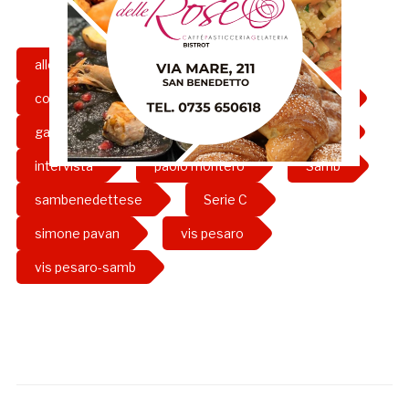
allenatore
atalanta
calcio
compagni di squadra
conferenza stampa
gazzetta rossoblu
girone b
grb
intervista
paolo montero
Samb
sambenedettese
Serie C
simone pavan
vis pesaro
vis pesaro-samb