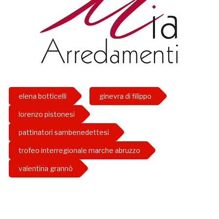
elena botticelli
ginevra di filippo
lorenzo pistonesi
pattinatori sambenedettesi
trofeo interregionale marche abruzzo
valentina grannò