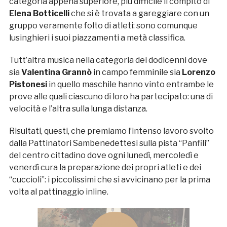
categoria appena superiore, più difficile il compito di
Elena Botticelli
che si è trovata a gareggiare con un
gruppo veramente folto di atleti: sono comunque
lusinghieri i suoi piazzamenti a metà classifica.
Tutt’altra musica nella categoria dei dodicenni dove
sia
Valentina Grannò
in campo femminile sia
Lorenzo
Pistonesi
in quello maschile hanno vinto entrambe le
prove alle quali ciascuno di loro ha partecipato: una di
velocità e l’altra sulla lunga distanza.
Risultati, questi, che premiamo l’intenso lavoro svolto
dalla Pattinatori Sambenedettesi sulla pista “Panfili”
del centro cittadino dove ogni lunedì, mercoledì e
venerdì cura la preparazione dei propri atleti e dei
“cuccioli”: i piccolissimi che si avvicinano per la prima
volta al pattinaggio inline.