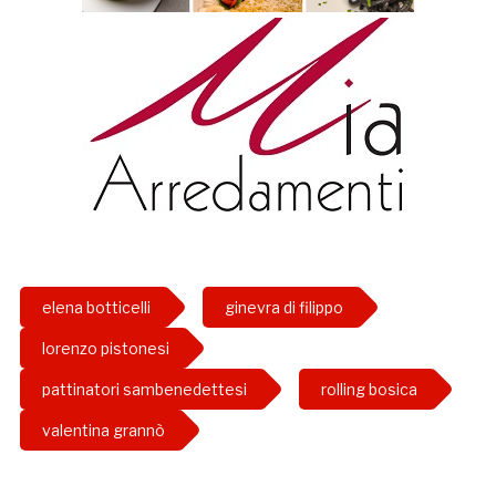
elena botticelli
ginevra di filippo
lorenzo pistonesi
pattinatori sambenedettesi
rolling bosica
valentina grannò