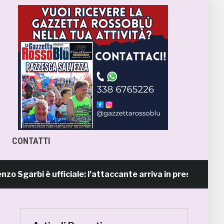
CONTATTI
bi è ufficiale: l’attaccante arriva in prestito dal Napoli