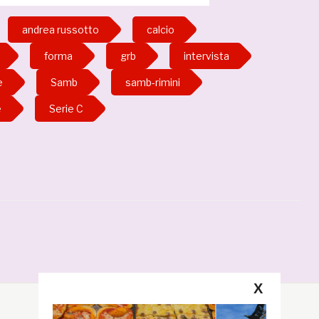
andrea russotto
calcio
forma
grb
intervista
e
Samb
samb-rimini
e
Serie C
X