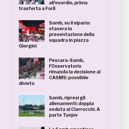
all’esordio, prima
trasferta a Forlì
Samb, su il sipario:
stasera la
presentazione della
squadra in piazza
Giorgini
Pescara-Samb,
l’Osservatorio
rimanda la decisione al
CASMS: possibile
divieto
Samb, ripresi gli
allenamenti: doppia
seduta al Ciarrocchi. A
parte Tunjov