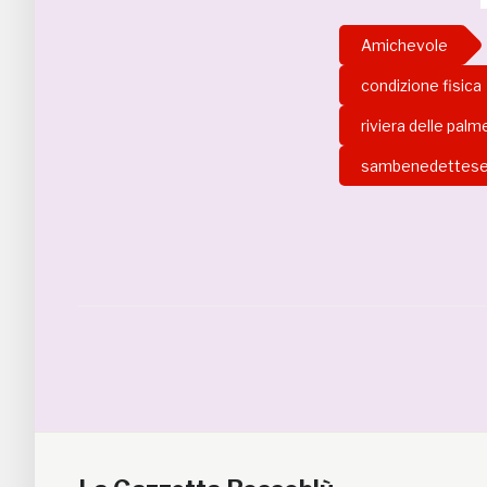
Amichevole
condizione fisica
riviera delle palm
sambenedettes