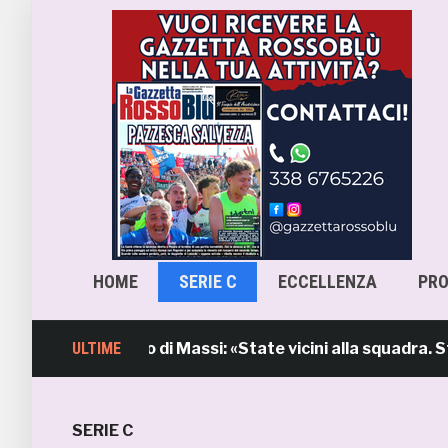
HOME
SERIE C
ECCELLENZA
PR
 l’intervento di Massi: «State vicini alla squadra. Stiam
ULTIME
SERIE C