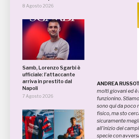
8 Agosto 2026
Samb, Lorenzo Sgarbi è
ufficiale: l’attaccante
arriva in prestito dal
ANDREA RUSSOTT
Napoli
molti giovani ed è
7 Agosto 2026
funzionino. Stiamo 
sono qui da poco ri
fisico, ma sto cer
sicuramente megli
all’inizio del camp
specie con avversa