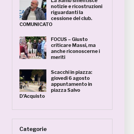
La Samb smentisce
notizie e ricostruzioni
riguardanti la
cessione del club.
COMUNICATO
FOCUS – Giusto
criticare Massi, ma
anche riconoscerne i
meriti
Scacchi in piazza:
giovedì 6 agosto
appuntamento in
piazza Salvo
D’Acquisto
Categorie