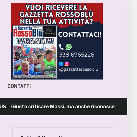
CONTATTI
iusto criticare Massi, ma anche riconoscerne i meriti