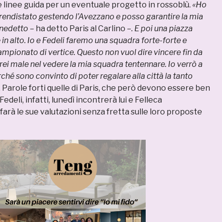
e linee guida per un eventuale progetto in rossoblù.
«Ho
prendistato gestendo l’Avezzano e posso garantire la mia
enedetto
– ha detto Paris al Carlino –
. E poi una piazza
in alto. Io e Fedeli faremo una squadra forte-forte e
mpionato di vertice. Questo non vuol dire vincere fin da
rei male nel vedere la mia squadra tentennare. Io verrò a
hé sono convinto di poter regalare alla città la tanto
. Parole forti quelle di Paris, che però devono essere ben
edeli, infatti, lunedì incontrerà lui e Felleca
rà le sue valutazioni senza fretta sulle loro proposte