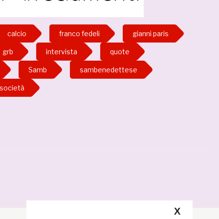
calcio
franco fedeli
gianni paris
grb
intervista
quote
Samb
sambenedettese
società
X