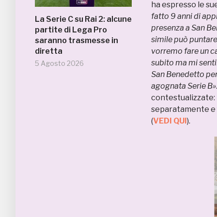
ha espresso le su
fatto 9 anni di ap
La Serie C su Rai 2: alcune
presenza a San B
partite di Lega Pro
simile può puntare 
saranno trasmesse in
diretta
vorremo fare un ca
subito ma mi senti
5 Agosto 2026
San Benedetto perc
agognata Serie B»
contestualizzate: F
separatamente e fa
(
VEDI QUI
).