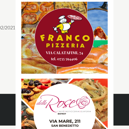
Segui la GRB
Facebook
/02/2021 n. 199/2021
Instagram
Twitter
Youtube
Gazzetta RossoBlù