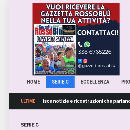
HOME
SERIE C
ECCELLENZA
PR
a Samb smentisce notizie e ricostruzioni che parlano di 
ULTIME
SERIE C