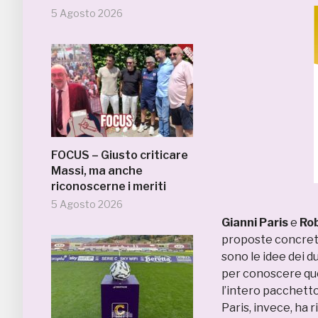
5 Agosto 2026
FOCUS – Giusto criticare
Massi, ma anche
riconoscerne i meriti
5 Agosto 2026
Gianni Paris
e
Rob
proposte concrete 
sono le idee dei d
per conoscere quel
l’intero pacchetto
Paris, invece, ha r