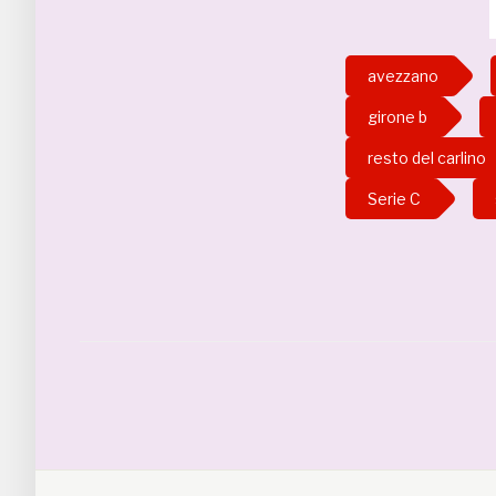
avezzano
girone b
resto del carlino
Serie C