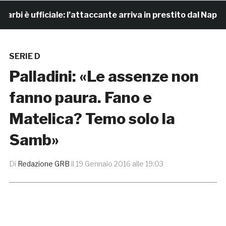
è ufficiale: l’attaccante arriva in prestito dal Napoli
SERIE D
Palladini: «Le assenze non
fanno paura. Fano e
Matelica? Temo solo la
Samb»
Di
Redazione GRB
il
19 Gennaio 2016 alle 19:03