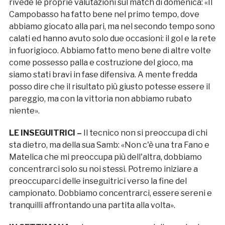
rivede le proprie valutazioni sul match di domenica: «Il
Campobasso ha fatto bene nel primo tempo, dove
abbiamo giocato alla pari, ma nel secondo tempo sono
calati ed hanno avuto solo due occasioni: il gol e la rete
in fuorigioco. Abbiamo fatto meno bene di altre volte
come possesso palla e costruzione del gioco, ma
siamo stati bravi in fase difensiva. A mente fredda
posso dire che il risultato più giusto potesse essere il
pareggio, ma con la vittoria non abbiamo rubato
niente».
LE INSEGUITRICI –
Il tecnico non si preoccupa di chi
sta dietro, ma della sua Samb: «Non c'è una tra Fano e
Matelica che mi preoccupa più dell'altra, dobbiamo
concentrarci solo su noi stessi. Potremo iniziare a
preoccuparci delle inseguitrici verso la fine del
campionato. Dobbiamo concentrarci, essere sereni e
tranquilli affrontando una partita alla volta».