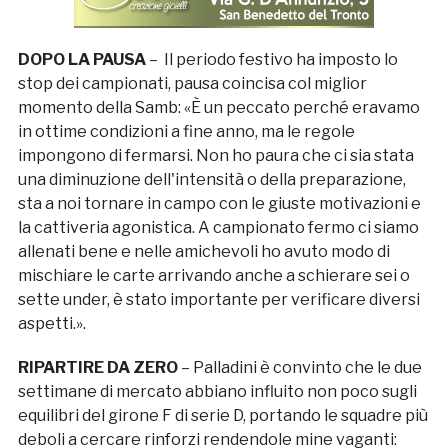
DOPO LA PAUSA
– Il periodo festivo ha imposto lo
stop dei campionati, pausa coincisa col miglior
momento della Samb: «È un peccato perché eravamo
in ottime condizioni a fine anno, ma le regole
impongono di fermarsi. Non ho paura che ci sia stata
una diminuzione dell'intensità o della preparazione,
sta a noi tornare in campo con le giuste motivazioni e
la cattiveria agonistica. A campionato fermo ci siamo
allenati bene e nelle amichevoli ho avuto modo di
mischiare le carte arrivando anche a schierare sei o
sette under, è stato importante per verificare diversi
aspetti.».
RIPARTIRE DA ZERO
– Palladini è convinto che le due
settimane di mercato abbiano influito non poco sugli
equilibri del girone F di serie D, portando le squadre più
deboli a cercare rinforzi rendendole mine vaganti: