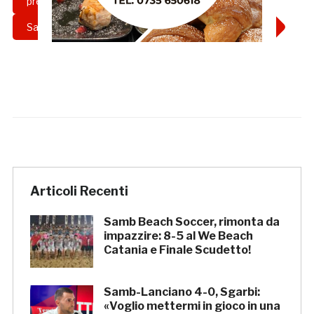
presidente
resto del carlino
Samb
sambenedettese
Serie C
Articoli Recenti
Samb Beach Soccer, rimonta da
impazzire: 8-5 al We Beach
Catania e Finale Scudetto!
Samb-Lanciano 4-0, Sgarbi:
«Voglio mettermi in gioco in una