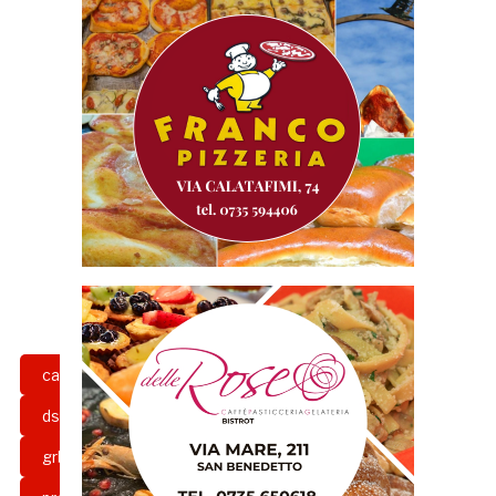
calcio
d.g.
direttore generale
ds
franco fedeli
girone b
grb
intervista
ottavio palladini