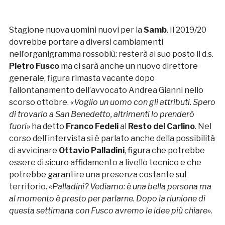
Stagione nuova uomini nuovi per la
Samb
. Il 2019/20
dovrebbe portare a diversi cambiamenti
nell’organigramma rossoblù: resterà al suo posto il d.s.
Pietro Fusco
ma ci sarà anche un nuovo direttore
generale, figura rimasta vacante dopo
l’allontanamento dell’avvocato Andrea Gianni nello
scorso ottobre.
«Voglio un uomo con gli attributi. Spero
di trovarlo a San Benedetto, altrimenti lo prenderò
fuori»
ha detto
Franco Fedeli
al
Resto del Carlino
. Nel
corso dell’intervista si è parlato anche della possibilità
di avvicinare
Ottavio Palladini
, figura che potrebbe
essere di sicuro affidamento a livello tecnico e che
potrebbe garantire una presenza costante sul
territorio.
«Palladini? Vediamo: è una bella persona ma
al momento è presto per parlarne. Dopo la riunione di
questa settimana con Fusco avremo le idee più chiare»
.