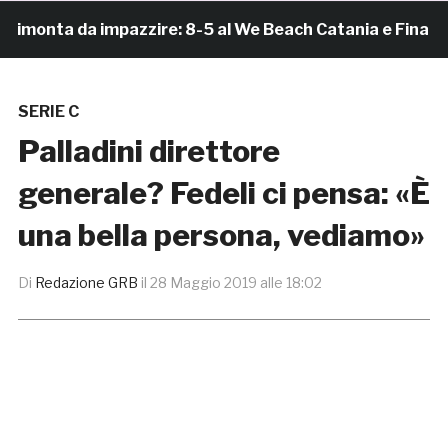
monta da impazzire: 8-5 al We Beach Catania e Finale Sc
SERIE C
Palladini direttore
generale? Fedeli ci pensa: «È
una bella persona, vediamo»
Di
Redazione GRB
il
28 Maggio 2019 alle 18:02