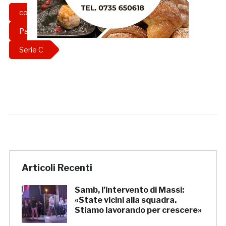
comunicato
girone b
lega
Padova
posticipo
Samb
Serie C
Articoli Recenti
Samb, l’intervento di Massi:
«State vicini alla squadra.
Stiamo lavorando per crescere»