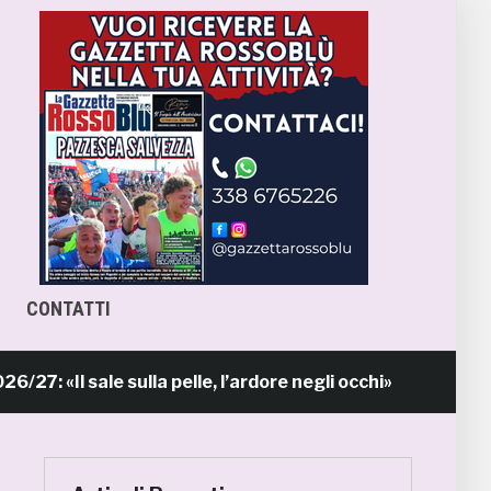
CONTATTI
 sale sulla pelle, l’ardore negli occhi»
Pri
10 ore fa