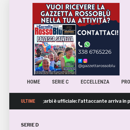
HOME
SERIE C
ECCELLENZA
PR
Lorenzo Sgarbi è ufficiale: l’attaccante arriva in prestito
ULTIME
SERIE D