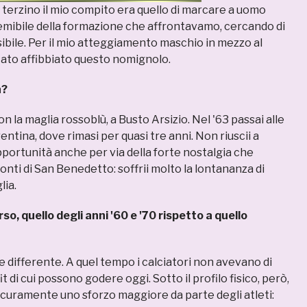
 terzino il mio compito era quello di marcare a uomo
temibile della formazione che affrontavamo, cercando di
ossibile. Per il mio atteggiamento maschio in mezzo al
tato affibbiato questo nomignolo.
a?
on la maglia rossoblù, a Busto Arsizio. Nel '63 passai alle
rentina, dove rimasi per quasi tre anni. Non riuscii a
portunità anche per via della forte nostalgia che
nti di San Benedetto: soffrii molto la lontananza di
lia.
rso, quello degli anni '60 e '70 rispetto a quello
 differente. A quel tempo i calciatori non avevano di
it di cui possono godere oggi. Sotto il profilo fisico, però,
icuramente uno sforzo maggiore da parte degli atleti: