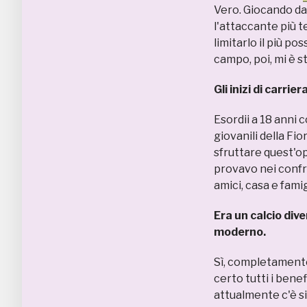
Vero. Giocando da
l'attaccante più 
limitarlo il più p
campo, poi, mi è s
Gli inizi di carrier
Esordii a 18 anni c
giovanili della Fio
sfruttare quest'op
provavo nei confro
amici, casa e famig
Era un calcio dive
moderno.
Sì, completamente
certo tutti i benef
attualmente c'è s