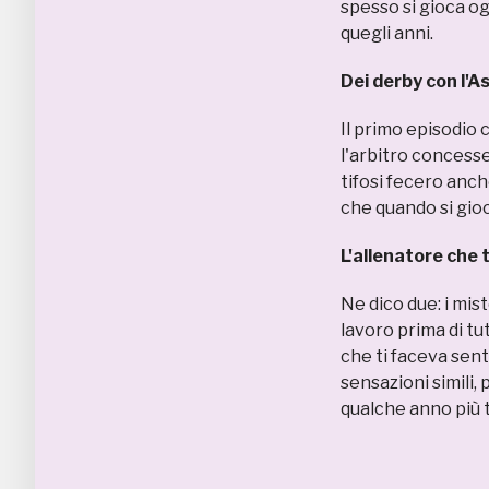
spesso si gioca og
quegli anni.
Dei derby con l'As
Il primo episodio 
l'arbitro concesse
tifosi fecero anc
che quando si gioc
L'allenatore che t
Ne dico due: i mi
lavoro prima di tu
che ti faceva sent
sensazioni simili
qualche anno più t