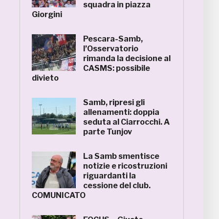
squadra in piazza
Giorgini
Pescara-Samb,
l’Osservatorio
rimanda la decisione al
CASMS: possibile
divieto
Samb, ripresi gli
allenamenti: doppia
seduta al Ciarrocchi. A
parte Tunjov
La Samb smentisce
notizie e ricostruzioni
riguardanti la
cessione del club.
COMUNICATO