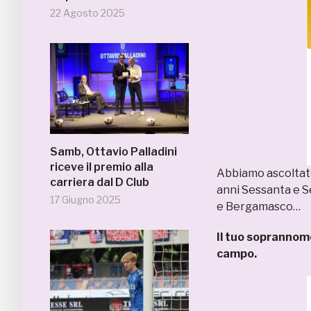
22 Agosto 2025
Samb, Ottavio Palladini
riceve il premio alla
Abbiamo ascoltato
carriera dal D Club
anni Sessanta e Se
17 Giugno 2025
e Bergamasco…
Il tuo soprannome
campo.