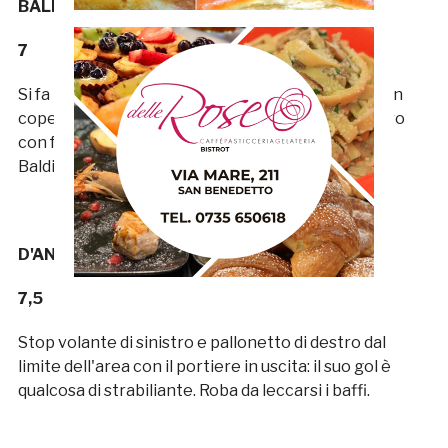
BALDININI
7
Si fa in quattro sulla corsia di destra, aiutando Viti in
copertura e proponendosi dalle parti di Alessandro
con frequenza. In poche parole, il solito ottimo
Baldinini.
D'ANGELO
7,5
Stop volante di sinistro e pallonetto di destro dal
limite dell'area con il portiere in uscita: il suo gol è
qualcosa di strabiliante. Roba da leccarsi i baffi.