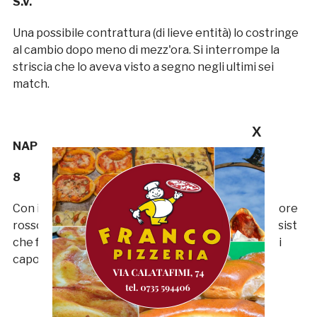
S.V.
Una possibile contrattura (di lieve entità) lo costringe
al cambio dopo meno di mezz'ora. Si interrompe la
striscia che lo aveva visto a segno negli ultimi sei
match.
X
NAPOLANO
8
Con il rigore trasformato diventa il miglior marcatore
rossoblu (9 gol). Le cose più belle, però, sono gli assist
che fornisce per i gol di Alessandro e D'Angelo: dei
capolavori balistici.