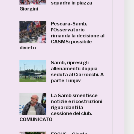
squadra in piazza
Giorgini
Pescara-Samb,
l’Osservatorio
rimanda la decisione al
CASMS: possibile
divieto
Samb, ripresi gli
allenamenti: doppia
seduta al Ciarrocchi. A
parte Tunjov
La Samb smentisce
notizie e ricostruzioni
riguardanti la
cessione del club.
COMUNICATO