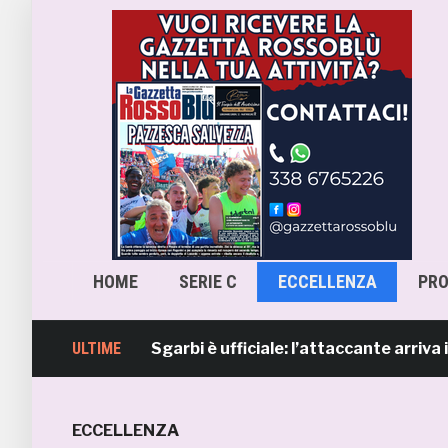
HOME
SERIE C
ECCELLENZA
PR
mb, Lorenzo Sgarbi è ufficiale: l’attaccante arriva in pres
ULTIME
ECCELLENZA