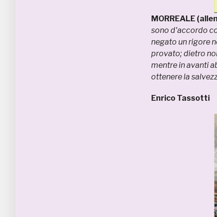
MORREALE (alle
sono d'accordo con
negato un rigore 
provato; dietro no
mentre in avanti ab
ottenere la salvezz
Enrico Tassotti