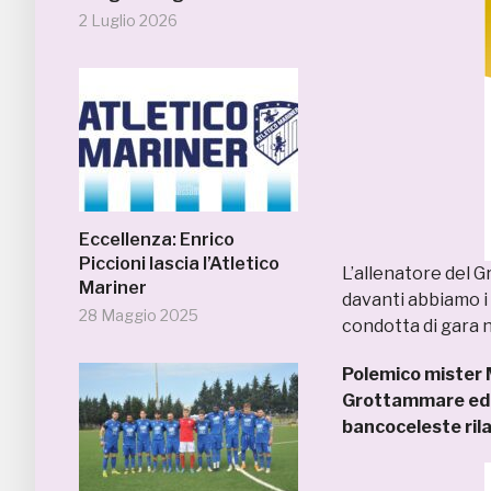
2 Luglio 2026
Eccellenza: Enrico
Piccioni lascia l’Atletico
L’allenatore del G
Mariner
davanti abbiamo i n
28 Maggio 2025
condotta di gara 
Polemico mister M
Grottammare ed il
bancoceleste rila