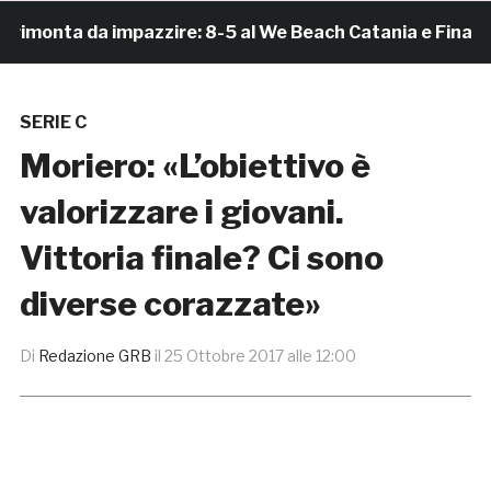
onta da impazzire: 8-5 al We Beach Catania e Finale Sc
SERIE C
Moriero: «L’obiettivo è
valorizzare i giovani.
Vittoria finale? Ci sono
diverse corazzate»
Di
Redazione GRB
il
25 Ottobre 2017 alle 12:00