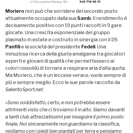
Moriero
non può che sorridere del secondo posto
attualmente occupato dalla sua
Samb
. Il rendimento è
decisamente positivo con 19 punti raccolti in 9 gare
giocate. Una crescita esponenziale del gruppo
plasmato in estate e costruito in sinergia con il DS
Panfili
e la società del presidente
Fedeli
. Una
minuziosa ricerca della giusta amalgama tra giocatori
esperti e giovani di qualità che permettessero ai
colori rossoblù di tornare a respirare aria d’alta quota.
Ma Moriero, che è un leccese verace, vuole sempre di
più e sempre meglio. Ecco le sue parole raccolte da
SalentoSport.net
:
«
Sono soddisfatto, certo, e non potrebbe essere
altrimenti visto che ci troviamo lì in alto. Siamo davanti
a tanti club attrezzatissimi per inseguire il primo posto
finale. Noi sinceramente non guardiamo la classifica,
restiamo con i piedi ben piantati per terra e pensiamo