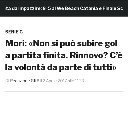
 da impazzire: 8-5 al We Beach Catania e Finale Scudett
SERIE C
Mori: «Non si può subire gol
a partita finita. Rinnovo? C’è
la volontà da parte di tutti»
Di
Redazione GRB
il
2 Aprile 2017 alle 11:33