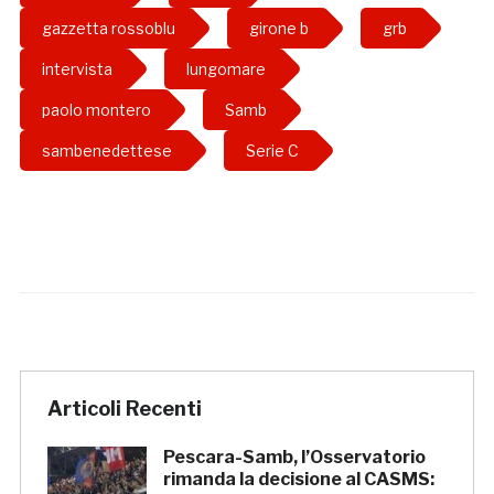
gazzetta rossoblu
girone b
grb
intervista
lungomare
paolo montero
Samb
sambenedettese
Serie C
Articoli Recenti
Pescara-Samb, l’Osservatorio
rimanda la decisione al CASMS: