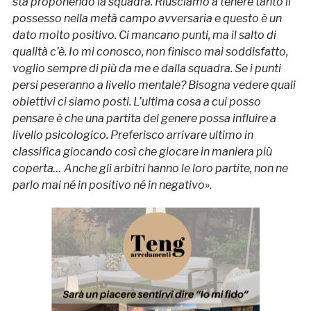
sta proponendo la squadra. Riusciamo a tenere tanto il
possesso nella metà campo avversaria e questo è un
dato molto positivo. Ci mancano punti, ma il salto di
qualità c’è. Io mi conosco, non finisco mai soddisfatto,
voglio sempre di più da me e dalla squadra. Se i punti
persi peseranno a livello mentale? Bisogna vedere quali
obiettivi ci siamo posti. L’ultima cosa a cui posso
pensare è che una partita del genere possa influire a
livello psicologico. Preferisco arrivare ultimo in
classifica giocando così che giocare in maniera più
coperta… Anche gli arbitri hanno le loro partite, non ne
parlo mai né in positivo né in negativo»
.