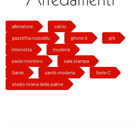
allenatore
calcio
gazzetta rossoblu
girone b
grb
intervista
modena
paolo montero
sala stampa
Samb
samb-modena
Serie C
stadio riviera delle palme