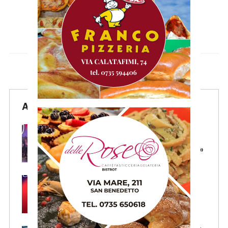
Articoli Recenti
Samb, l’intervento di Massi:
«State vicino alla squadra.
Stiamo lavorando per crescere»
Samb, Lorenzo Sgarbi è
ufficiale: l’attaccante arriva in
prestito dal Napoli