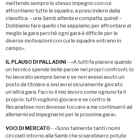
mettendo sempre lo stesso impegno con cui
affrontiamo tutte le squadre, a prescindere dalla
classifica. –
una Samb attenta e compatta, quindi
–
Dobbiamo fare quello che sappiamo per affrontare al
meglio la gara perché ogni gara è difficile per le
diverse motivazioni con cui le squadre entrano in
campo».
IL PLAUSO DI PALLADINI
– «A tutti fa piacere quando
un tecnico spende belle parole nei propri confronti. Io
ho lavorato sempre bene e se non avessi avuto un
posto da titolare a Jesi avrei sicuramente giocato
un'altra gara. Faccio il mio lavoro come ognuno fa il
proprio: tutti vogliono giocare e se contro la
Recanatese non dovesse toccare a me continuerò ad
allenarmi ed impegnarmi per la prossima gara».
VOCI DI MERCATO
– «Sono talmente tanti i nomi
circolati intorno alla Samb che si sarebbero potute