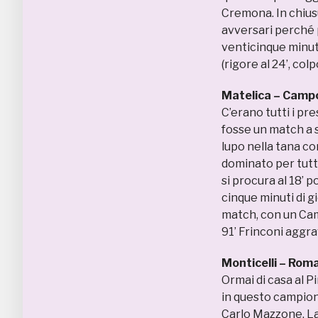
Cremona. In chiusu
avversari perché p
venticinque minuti
(rigore al 24’, colpo
Matelica – Camp
C’erano tutti i pr
fosse un match a s
lupo nella tana co
dominato per tutti
si procura al 18’ p
cinque minuti di gi
match, con un Cam
91’ Frinconi aggrav
Monticelli – Rom
Ormai di casa al Pi
in questo campiona
Carlo Mazzone. La 