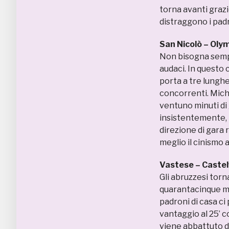
torna avanti grazi
distraggono i padr
San Nicolò – Oly
Non bisogna sempre
audaci. In questo 
porta a tre lunghez
concorrenti. Micha
ventuno minuti di 
insistentemente, 
direzione di gara r
meglio il cinismo a
Vastese – Castel
Gli abruzzesi torn
quarantacinque mi
padroni di casa ci
vantaggio al 25’ 
viene abbattuto da