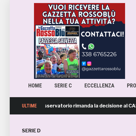
HOME
SERIE C
ECCELLENZA
PR
a-Samb, l’Osservatorio rimanda la decisione al CASMS: po
ULTIME
SERIE D