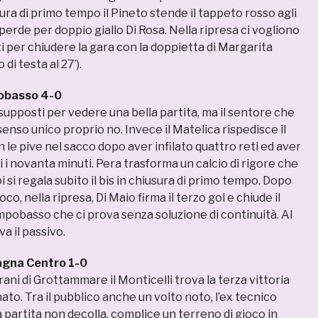
ra di primo tempo il Pineto stende il tappeto rosso agli
erde per doppio giallo Di Rosa. Nella ripresa ci vogliono
 per chiudere la gara con la doppietta di Margarita
 di testa al 27’).
obasso 4-0
esupposti per vedere una bella partita, ma il sentore che
enso unico proprio no. Invece il Matelica rispedisce il
n le pive nel sacco dopo aver infilato quattro reti ed aver
 i novanta minuti. Pera trasforma un calcio di rigore che
oi si regala subito il bis in chiusura di primo tempo. Dopo
oco, nella ripresa, Di Maio firma il terzo gol e chiude il
pobasso che ci prova senza soluzione di continuità. Al
a il passivo.
agna Centro 1-0
rani di Grottammare il Monticelli trova la terza vittoria
to. Tra il pubblico anche un volto noto, l’ex tecnico
partita non decolla, complice un terreno di gioco in