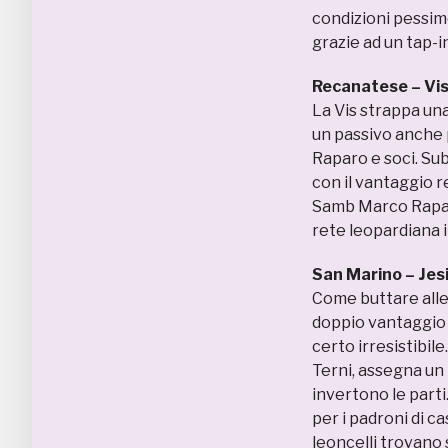
condizioni pessime
grazie ad un tap-in
Recanatese – Vis
La Vis strappa un
un passivo anche p
Raparo e soci. Sub
con il vantaggio re
Samb Marco Raparo 
rete leopardiana i
San Marino – Jes
Come buttare alle o
doppio vantaggio 
certo irresistibile.
Terni, assegna un p
invertono le parti.
per i padroni di c
leoncelli trovano s