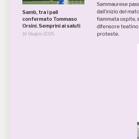
Sammaurese passa
dall’inizio del ma
Samb, tra i pali
confermato Tommaso
fiammata ospite, st
Orsini. Semprini ai saluti
difensore teatino
16 Giugno 2025
proteste.