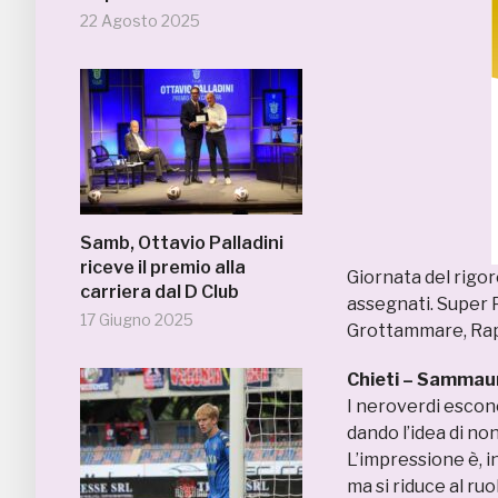
22 Agosto 2025
Samb, Ottavio Palladini
riceve il premio alla
Giornata del rigor
carriera dal D Club
assegnati. Super Pe
17 Giugno 2025
Grottammare, Rapa
Chieti – Sammau
I neroverdi escon
dando l’idea di non
L’impressione è, in
ma si riduce al ruo