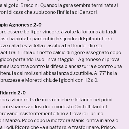
e al gol di Braccini. Quando la gara sembra terminata si
oni di casa che subiscono l’infilata di Censori.
mpia Agnonese 2-0
 essere belli per vincere, a volte la fortuna aiuta gli
caso ha aiutato parecchio la squadra di Epifani che si
ze dalla testa della classifica battendo i diretti
el Traini infila un netto calcio di rigore assegnato dopo
gioco portando i suoi in vantaggio. L’Agnonese ci prova
ma si scontra contro la difesa biancazzurra e contro una
itenuta dai molisani abbastanza discutibile. Al 77’ ha la
bruzzese e Moretti chiude i giochi con il 2 a 0.
fidardo 2-0
ano a vincere tra le mura amiche e lo fanno nei primi
nuti sbarazzandosi di un modesto Castelfidardo. I
 provano insistentemente fino a trovare il primo
con Manzo. Poco dopo la mezz’ora Manisi entra in area e
 Lodi. Rigore che va a battere, e trasformare, Prisco.