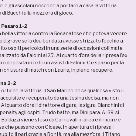
, e gli ascolani riescono a portare a casa la vittoria
 di Bucchi alla mezz’ora di gioco.
 Pesaro 1-2
a bella vittoria contro la Recanatese che poteva vedere
iù grave se la dea bendata avesse strizzato l’occhio a
ito ospiti pericolosi in una serie di occasioni collimate
alizzato da Falomi al 25’. Al quarto d’ora della ripresa l’ex
deposita in rete un assist di Falomi. C’è spazio per la
n chiusura di match con Lauria, in pieno recupero.
ina 2-2
rtiche la vittoria. Il San Marino ne sa qualcosa visto il
acquisito e recuperato da una Jesina decisa, ma non
 Al quarto d’ora il direttore di gara, la sig.ra Bianchini di
enalty agli ospiti. Trudo batte, ma Dini para. Al 39’ si
 Baldazzi viene steso da Carnevali in area e il rigore è
asa che passano con Olcese. In apertura di ripresa i
ubito il pari grazie a Bontà, ma alla mezz’ora il Titano