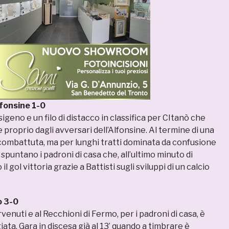
lfonsine 1-0
igeno e un filo di distacco in classifica per CItanò che
 proprio dagli avversari dell’Alfonsine. Al termine di una
ombattuta, ma per lunghi tratti dominata da confusione
 spuntano i padroni di casa che, all’ultimo minuto di
l gol vittoria grazie a Battisti sugli sviluppi di un calcio
o 3-0
enuti e al Recchioni di Fermo, per i padroni di casa, è
ata. Gara in discesa già al 13’ quando a timbrare è