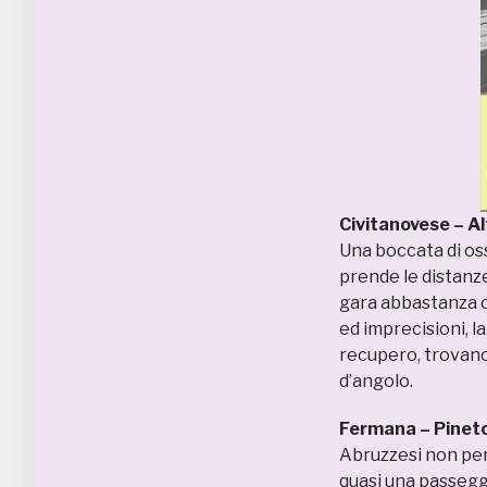
Civitanovese – A
Una boccata di oss
prende le distanze
gara abbastanza c
ed imprecisioni, la
recupero, trovano i
d’angolo.
Fermana – Pinet
Abruzzesi non perv
quasi una passeggi