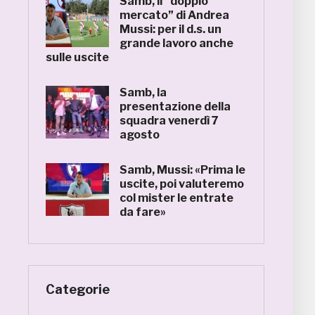
Samb, il “doppio
mercato” di Andrea
Mussi: per il d.s. un
grande lavoro anche
sulle uscite
Samb, la
presentazione della
squadra venerdì 7
agosto
Samb, Mussi: «Prima le
uscite, poi valuteremo
col mister le entrate
da fare»
Categorie