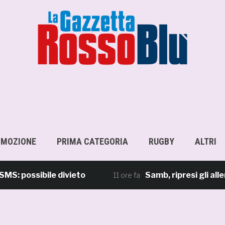
OMOZIONE
PRIMA CATEGORIA
RUGBY
ALTRI
ssibile divieto
Samb, ripresi gli allenamen
11 ore fa