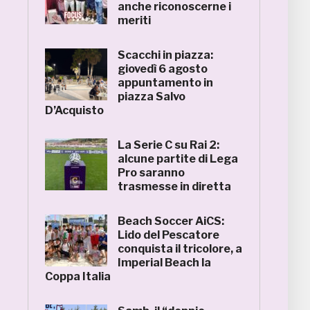
anche riconoscerne i
meriti
Scacchi in piazza:
giovedì 6 agosto
appuntamento in
piazza Salvo
D’Acquisto
La Serie C su Rai 2:
alcune partite di Lega
Pro saranno
trasmesse in diretta
Beach Soccer AiCS:
Lido del Pescatore
conquista il tricolore, a
Imperial Beach la
Coppa Italia