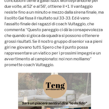
conclusioni tiene a galla i suoi. Monteprandone per
due volte, al 52′ e al 56′, ottiene il +1. Il vantaggio
resiste fino a un minuto e mezzo dalla sirena finale, ma
il solito Gai fissa il risultato sul 33-33. Ed è vano
l’assalto finale dei ragazzi di coach Vultaggio, che
commenta: “Questo pareggio ci dà la consapevolezza
che quando si gioca da squadra si possono ottenere
grossi risultati. Se il nostro gruppo di senior va a pieni
giri ne giovano tutti. Spero che il punto possa
rappresentare un viatico per i prossimi impegni e un
avvertimento al campionato: noi non molliamo”
promette coach Vultaggio.