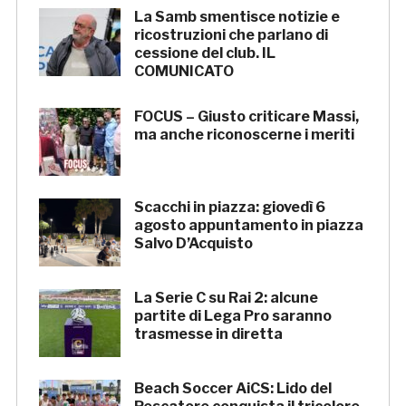
La Samb smentisce notizie e
ricostruzioni che parlano di
cessione del club. IL
COMUNICATO
FOCUS – Giusto criticare Massi,
ma anche riconoscerne i meriti
Scacchi in piazza: giovedì 6
agosto appuntamento in piazza
Salvo D’Acquisto
La Serie C su Rai 2: alcune
partite di Lega Pro saranno
trasmesse in diretta
Beach Soccer AiCS: Lido del