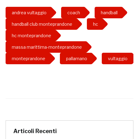
andrea vultaggio
coach
handball
handball club monteprandone
hc
hc monteprandone
massa marittima-monteprandone
monteprandone
pallamano
vultaggio
Articoli Recenti