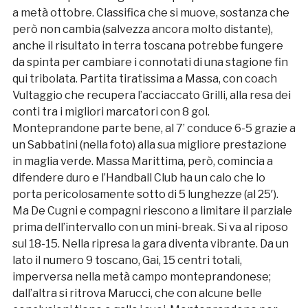
a metà ottobre. Classifica che si muove, sostanza che
però non cambia (salvezza ancora molto distante),
anche il risultato in terra toscana potrebbe fungere
da spinta per cambiare i connotati di una stagione fin
qui tribolata. Partita tiratissima a Massa, con coach
Vultaggio che recupera l’acciaccato Grilli, alla resa dei
conti tra i migliori marcatori con 8 gol.
Monteprandone parte bene, al 7’ conduce 6-5 grazie a
un Sabbatini (nella foto) alla sua migliore prestazione
in maglia verde. Massa Marittima, però, comincia a
difendere duro e l’Handball Club ha un calo che lo
porta pericolosamente sotto di 5 lunghezze (al 25′).
Ma De Cugni e compagni riescono a limitare il parziale
prima dell’intervallo con un mini-break. Si va al riposo
sul 18-15. Nella ripresa la gara diventa vibrante. Da un
lato il numero 9 toscano, Gai, 15 centri totali,
imperversa nella metà campo monteprandonese;
dall’altra si ritrova Marucci, che con alcune belle