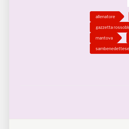
allenatore
gazzetta rossobl
mantova
sambenedettes