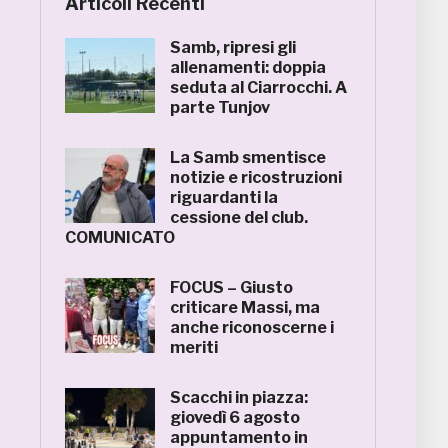
Articoli Recenti
Samb, ripresi gli
allenamenti: doppia
seduta al Ciarrocchi. A
parte Tunjov
La Samb smentisce
notizie e ricostruzioni
riguardanti la
cessione del club.
COMUNICATO
FOCUS – Giusto
criticare Massi, ma
anche riconoscerne i
meriti
Scacchi in piazza:
giovedì 6 agosto
appuntamento in