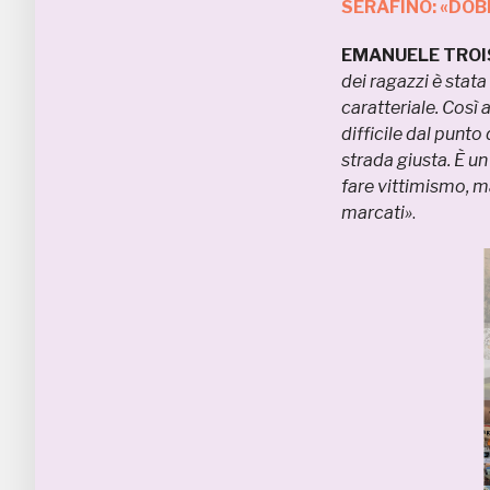
SERAFINO: «DOB
EMANUELE TROISE
dei ragazzi è stat
caratteriale. Così
difficile dal punto
strada giusta. È u
fare vittimismo, ma
marcati»
.