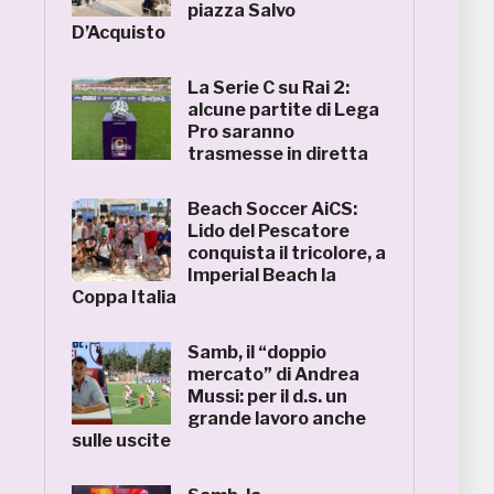
piazza Salvo
D’Acquisto
La Serie C su Rai 2:
alcune partite di Lega
Pro saranno
trasmesse in diretta
Beach Soccer AiCS:
Lido del Pescatore
conquista il tricolore, a
Imperial Beach la
Coppa Italia
Samb, il “doppio
mercato” di Andrea
Mussi: per il d.s. un
grande lavoro anche
sulle uscite