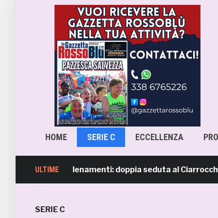
HOME
SERIE C
ECCELLENZA
PR
 ripresi gli allenamenti: doppia seduta al Ciarrocchi. A pa
ULTIME
SERIE C