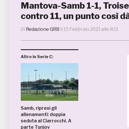
Mantova-Samb 1-1, Troise:
contro 11, un punto così d
Di
Redazione GRB
il
15 Febbraio 2021 alle 8:11
Altro in Serie C:
Samb, ripresi gli
allenamenti: doppia
seduta al Ciarrocchi. A
parte Tunjov