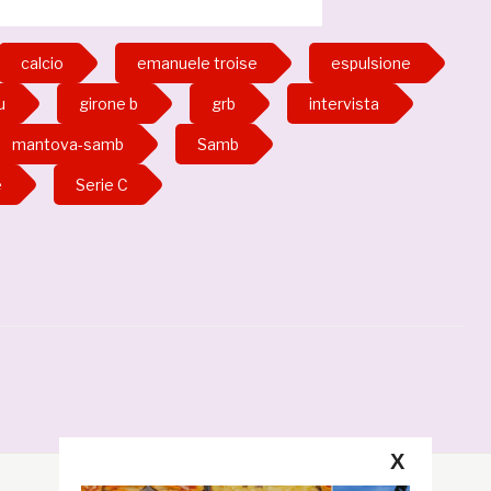
calcio
emanuele troise
espulsione
u
girone b
grb
intervista
mantova-samb
Samb
e
Serie C
X