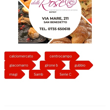
calciomercato
centrocampo
giacomarro
girone b
gubbio
magi
Samb
Serie C