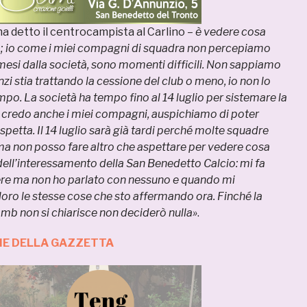
ha detto il centrocampista al Carlino –
è vedere cosa
; io come i miei compagni di squadra non percepiamo
mesi dalla società, sono momenti difficili. Non sappiamo
nzi stia trattando la cessione del club o meno, io non lo
po. La società ha tempo fino al 14 luglio per sistemare la
a credo anche i miei compagni, auspichiamo di poter
spetta. Il 14 luglio sarà già tardi perché molte squadre
ma non posso fare altro che aspettare per vedere cosa
dell’interessamento della San Benedetto Calcio: mi fa
re ma non ho parlato con nessuno e quando mi
oro le stesse cose che sto affermando ora. Finché la
amb non si chiarisce non deciderò nulla»
.
ZIE DELLA GAZZETTA