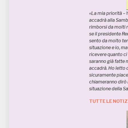
«La mia priorità
– 
accadrà alla Samb
rimborsi da molti 
se il presidente Re
sento da molto tem
situazione e io, m
ricevere quanto ci 
saranno già fatte 
accadrà. Ho letto 
sicuramente piace
chiameranno dirò l
situazione della S
TUTTE LE NOTI