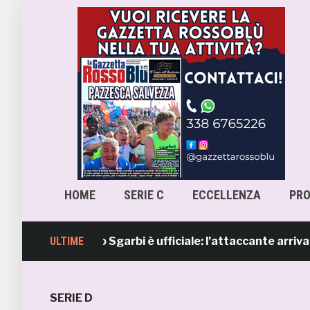
HOME
SERIE C
ECCELLENZA
PR
mb, Lorenzo Sgarbi è ufficiale: l’attaccante arriva in pres
ULTIME
SERIE D