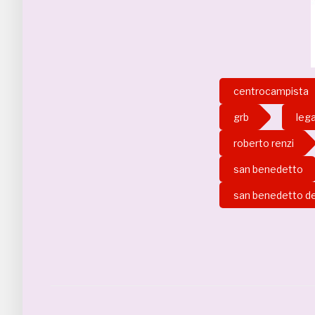
centrocampista
grb
lega
roberto renzi
san benedetto
san benedetto de