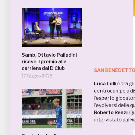
Samb, Ottavio Palladini
riceve il premio alla
carriera dal D Club
SAN BENEDETTO,
17 Giugno 2025
Luca Lulli
è tra gli
centrocampo a dis
l’esperto giocato
l’evolversi delle q
Roberto Renzi
. Q
intervistato dal R