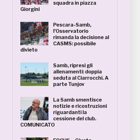
squadra in piazza
Giorgini
Pescara-Samb,
l’Osservatorio
rimanda la decisione al
CASMS: possibile
divieto
Samb, ripresi gli
allenamenti: doppia
seduta al Ciarrocchi. A
parte Tunjov
La Samb smentisce
notizie e ricostruzioni
riguardanti la
cessione del club.
COMUNICATO