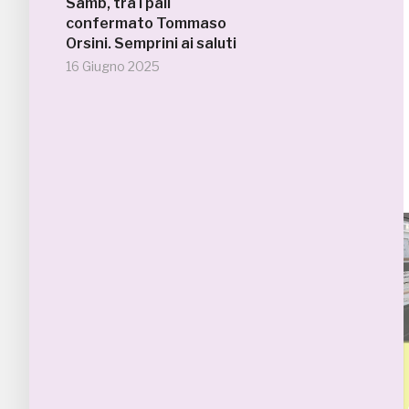
Samb, tra i pali
confermato Tommaso
Orsini. Semprini ai saluti
16 Giugno 2025