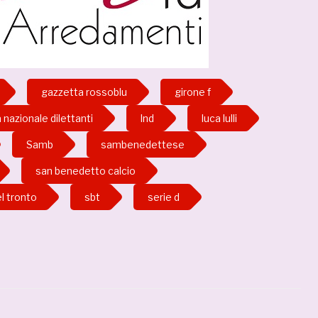
gazzetta rossoblu
girone f
 nazionale dilettanti
lnd
luca lulli
Samb
sambenedettese
san benedetto calcio
l tronto
sbt
serie d