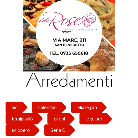
aic
calendari
elia legati
feralpisalò
gironi
lega pro
sciopero
Serie C