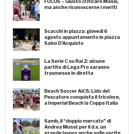
FOCUS – Giusto criticare Massi,
ma anche riconoscerne i meriti
Scacchi in piazza: giovedì 6
agosto appuntamento in piazza
Salvo D’Acquisto
La Serie C su Rai 2: alcune
partite di Lega Pro saranno
trasmesse in diretta
Beach Soccer AiCS: Lido del
Pescatore conquista il tricolore,
a Imperial Beach la Coppa Italia
Samb, il “doppio mercato” di
Andrea Mussi: per il d.s. un
grande lavoro anche sulle uscite