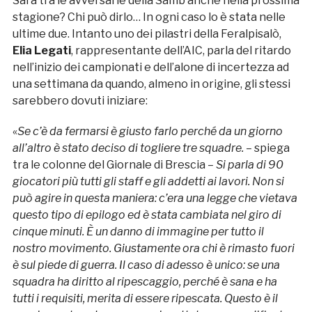
Sarà tra le avversarie della Samb anche nella prossima
stagione? Chi può dirlo… In ogni caso lo è stata nelle
ultime due. Intanto uno dei pilastri della Feralpisalò,
Elia Legati
, rappresentante dell’AIC, parla del ritardo
nell’inizio dei campionati e dell’alone di incertezza ad
una settimana da quando, almeno in origine, gli stessi
sarebbero dovuti iniziare:
«
Se c’è da fermarsi è giusto farlo perché da un giorno
all’altro è stato deciso di togliere tre squadre. –
spiega
tra le colonne del Giornale di Brescia
– Si parla di 90
giocatori più tutti gli staff e gli addetti ai lavori. Non si
può agire in questa maniera: c’era una legge che vietava
questo tipo di epilogo ed è stata cambiata nel giro di
cinque minuti. È un danno di immagine per tutto il
nostro movimento. Giustamente ora chi è rimasto fuori
è sul piede di guerra. Il caso di adesso è unico: se una
squadra ha diritto al ripescaggio, perché è sana e ha
tutti i requisiti, merita di essere ripescata. Questo è il