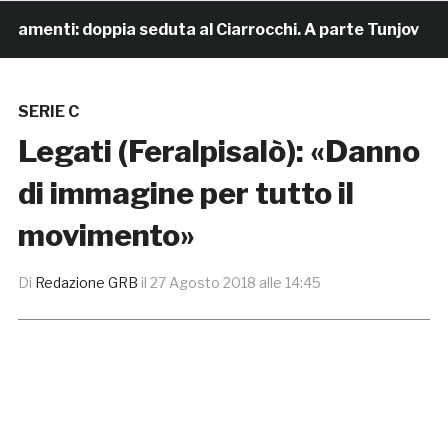
namenti: doppia seduta al Ciarrocchi. A parte Tunjov
SERIE C
Legati (Feralpisalò): «Danno
di immagine per tutto il
movimento»
Di
Redazione GRB
il
27 Agosto 2018 alle 14:45