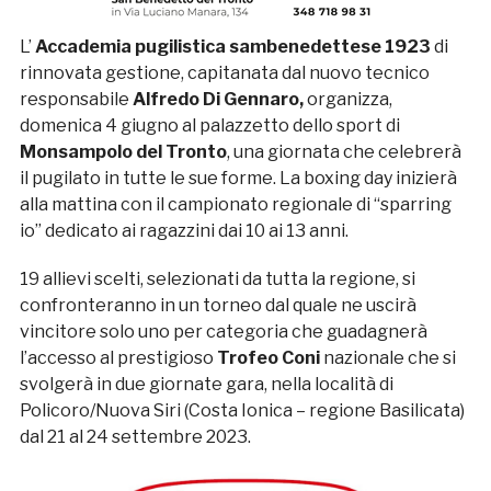
L’
Accademia pugilistica sambenedettese 1923
di
rinnovata gestione, capitanata dal nuovo tecnico
responsabile
Alfredo Di Gennaro,
organizza,
domenica 4 giugno al palazzetto dello sport di
Monsampolo del Tronto
, una giornata che celebrerà
il pugilato in tutte le sue forme. La boxing day inizierà
alla mattina con il campionato regionale di “sparring
io” dedicato ai ragazzini dai 10 ai 13 anni.
19 allievi scelti, selezionati da tutta la regione, si
confronteranno in un torneo dal quale ne uscirà
vincitore solo uno per categoria che guadagnerà
l’accesso al prestigioso
Trofeo Coni
nazionale che si
svolgerà in due giornate gara, nella località di
Policoro/Nuova Siri (Costa Ionica – regione Basilicata)
dal 21 al 24 settembre 2023.