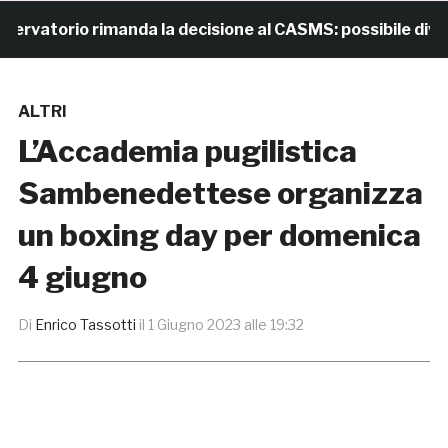
atorio rimanda la decisione al CASMS: possibile divieto
ALTRI
L’Accademia pugilistica
Sambenedettese organizza
un boxing day per domenica
4 giugno
Di
Enrico Tassotti
il
1 Giugno 2023 alle 19:32