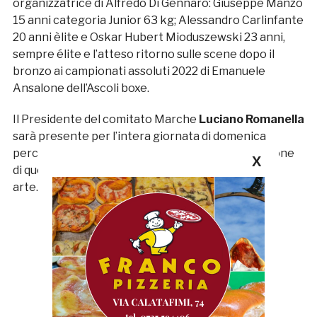
organizzatrice di Alfredo Di Gennaro: Giuseppe Manzo
15 anni categoria Junior 63 kg; Alessandro Carlinfante
20 anni èlite e Oskar Hubert Mioduszewski 23 anni,
sempre élite e l’atteso ritorno sulle scene dopo il
bronzo ai campionati assoluti 2022 di Emanuele
Ansalone dell’Ascoli boxe.
Il Presidente del comitato Marche
Luciano Romanella
sarà presente per l’intera giornata di domenica
perché crede e supporta ogni possibile declinazione
X
di quella che da sempre è conosciuta come nobile
arte.