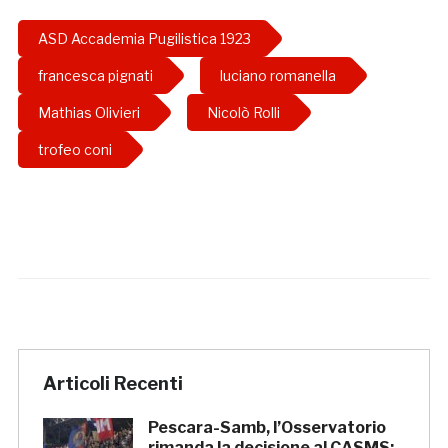
ASD Accademia Pugilistica 1923
francesca pignati
luciano romanella
Mathias Olivieri
Nicolò Rolli
trofeo coni
Articoli Recenti
Pescara-Samb, l’Osservatorio
rimanda la decisione al CASMS: