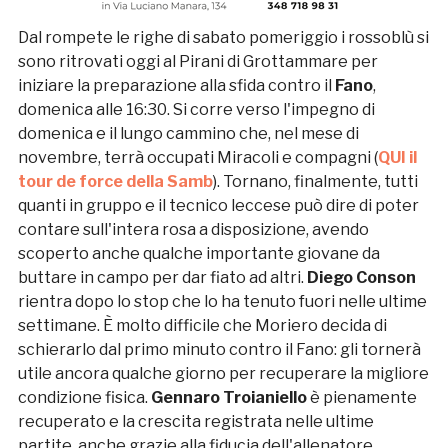
Dal rompete le righe di sabato pomeriggio i rossoblù si
sono ritrovati oggi al Pirani di Grottammare per
iniziare la preparazione alla sfida contro il
Fano
,
domenica alle 16:30. Si corre verso l'impegno di
domenica e il lungo cammino che, nel mese di
novembre, terrà occupati Miracoli e compagni (
QUI
il
tour de force della Samb
). Tornano, finalmente, tutti
quanti in gruppo e il tecnico leccese può dire di poter
contare sull'intera rosa a disposizione, avendo
scoperto anche qualche importante giovane da
buttare in campo per dar fiato ad altri.
Diego Conson
rientra dopo lo stop che lo ha tenuto fuori nelle ultime
settimane. È molto difficile che Moriero decida di
schierarlo dal primo minuto contro il Fano: gli tornerà
utile ancora qualche giorno per recuperare la migliore
condizione fisica.
Gennaro Troianiello
è pienamente
recuperato e la crescita registrata nelle ultime
partite, anche grazie alla fiducia dell'allenatore,