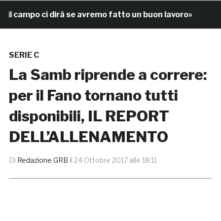
 campo ci dirà se avremo fatto un buon lavoro»
8 ore
SERIE C
La Samb riprende a correre:
per il Fano tornano tutti
disponibili, IL REPORT
DELL’ALLENAMENTO
Di
Redazione GRB
il
24 Ottobre 2017 alle 18:11