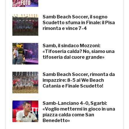
Samb Beach Soccer, il sogno
Scudetto sfuma in Finale: il Pisa
rimonta e vince 7-4
Samb, il sindaco Mozzoni:
«Tifoseria calda? No, siamo una
tifoseria dal cuore grande»
Samb Beach Soccer, rimonta da
impazzire: 8-5 al We Beach
Catania e Finale Scudetto!
Samb-Lanciano 4-0, Sgarbi:
«Voglio mettermi in gioco in una
piazza calda come San
Benedetto»