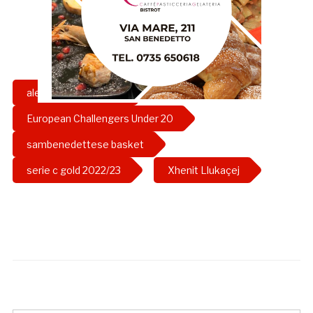
alessandro roncarolo
European Challengers Under 20
sambenedettese basket
serie c gold 2022/23
Xhenit Llukaçej