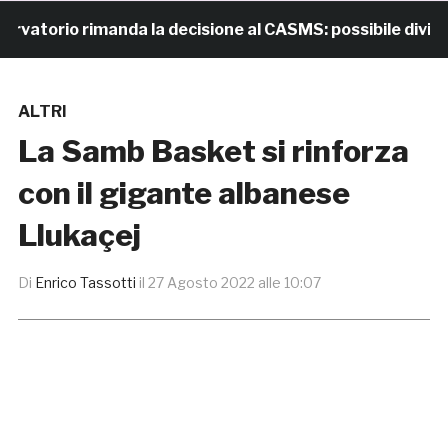
torio rimanda la decisione al CASMS: possibile divieto
ALTRI
La Samb Basket si rinforza
con il gigante albanese
Llukaçej
Di
Enrico Tassotti
il
27 Agosto 2022 alle 10:07