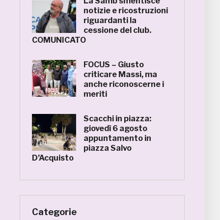
La Samb smentisce
notizie e ricostruzioni
riguardanti la
cessione del club.
COMUNICATO
FOCUS – Giusto
criticare Massi, ma
anche riconoscerne i
meriti
Scacchi in piazza:
giovedì 6 agosto
appuntamento in
piazza Salvo
D’Acquisto
Categorie