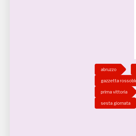
abruzzo
gazzetta rossobl
prima vittoria
sesta giornata