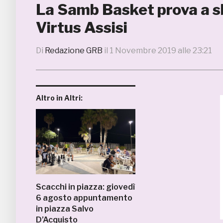
La Samb Basket prova a sb
Virtus Assisi
Di
Redazione GRB
il
1 Novembre 2019 alle 23:21
Altro in Altri:
Scacchi in piazza: giovedì
6 agosto appuntamento
in piazza Salvo
D’Acquisto