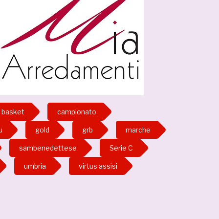
basket
campionato
u
gold
grb
marche
sambenedettese
Serie C
umbria
virtus assisi