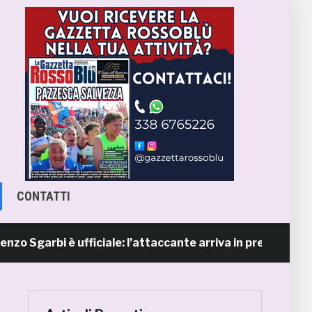
CONTATTI
arbi è ufficiale: l’attaccante arriva in prestito dal Napo