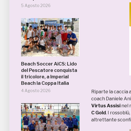
5 Agosto 2026
Beach Soccer AiCS: Lido
del Pescatore conquista
il tricolore, a Imperial
Beach la Coppa Italia
4 Agosto 2026
Riparte la caccia a
coach Daniele Ani
Virtus Assisi
nel 
C Gold
. I rossobl
altrettante sconfi