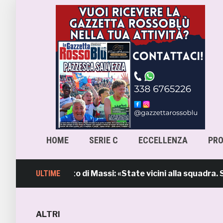
HOME
SERIE C
ECCELLENZA
PR
b, l’intervento di Massi: «State vicini alla squadra. Sti
ULTIME
ALTRI