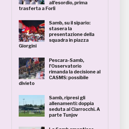
all’esordio, prima
trasferta a Forlì
Samb, su il sipario:
stasera la
presentazione della
squadra in piazza
Giorgini
Pescara-Samb,
l’Osservatorio
rimanda la decisione al
CASMS: possibile
divieto
Samb, ripresi gli
allenamenti: doppia
seduta al Ciarrocchi. A
parte Tunjov