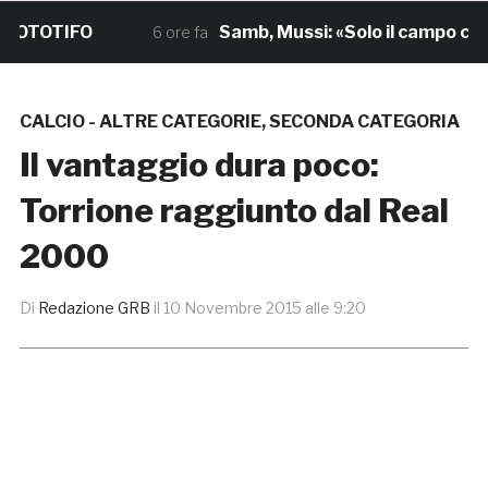
OTOTIFO
Samb, Mussi: «Solo il campo ci dirà
6 ore fa
CALCIO - ALTRE CATEGORIE
,
SECONDA CATEGORIA
Il vantaggio dura poco:
Torrione raggiunto dal Real
2000
Di
Redazione GRB
il
10 Novembre 2015 alle 9:20