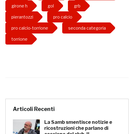
girone h
gol
grb
pierantozzi
pro calcio
pro calcio-torrione
seconda categoria
torrione
Articoli Recenti
La Samb smentisce notizie e
ricostruzioni che parlano di