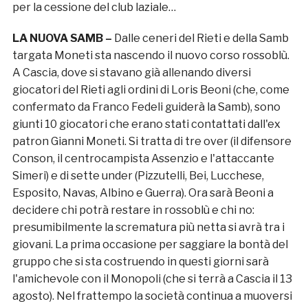
per la cessione del club laziale…
LA NUOVA SAMB –
Dalle ceneri del Rieti e della Samb
targata Moneti sta nascendo il nuovo corso rossoblù.
A Cascia, dove si stavano già allenando diversi
giocatori del Rieti agli ordini di Loris Beoni (che, come
confermato da Franco Fedeli guiderà la Samb), sono
giunti 10 giocatori che erano stati contattati dall'ex
patron Gianni Moneti. Si tratta di tre over (il difensore
Conson, il centrocampista Assenzio e l'attaccante
Simeri) e di sette under (Pizzutelli, Bei, Lucchese,
Esposito, Navas, Albino e Guerra). Ora sarà Beoni a
decidere chi potrà restare in rossoblù e chi no:
presumibilmente la scrematura più netta si avrà tra i
giovani. La prima occasione per saggiare la bontà del
gruppo che si sta costruendo in questi giorni sarà
l'amichevole con il Monopoli (che si terrà a Cascia il 13
agosto).
Nel frattempo la società continua a muoversi