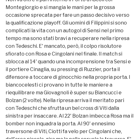
Montegiorgio e si mangia le mani per la grossa
occasione sprecata per fare un passo decisivo verso
la qualificazione playoff. Gli uomini di Filippini si sono
complicati la vita con un autogol di Sensi nel primo
tempo ma sono stati bravi a recuperare nella ripresa
con Tedeschi. E' mancato, però, il colpo risolutore
sfiorato con Rosa e Cingolani nel finale. Il match si
sblocca al 14' quando una incomprensione tra Sensi e
il portiere Cinaglia, su pressing di Ruzzier, porta il
difensore a toccare di ginocchio nella propria porta. I
biancocelesti ci provano in tutte le maniere a
riequilibrare ma Giovagnoli è super su Biancucci e
Bolzan (2 volte). Nella ripresa arriva il meritato pari
con Tedeschi che sfrutta un bel cross di Viti dalla
sinistra per insaccare. Al 22' Bolzan imbecca Rosa ma il
bomber non inquadra la porta. Al 90' ennesimo
traversone di Viti, Ciotti fa velo per Cingolani che,