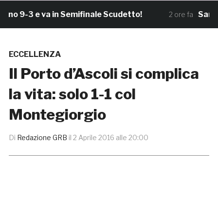
9-3 e va in Semifinale Scudetto!
Samb, Bos
2 ore fa
ECCELLENZA
Il Porto d’Ascoli si complica
la vita: solo 1-1 col
Montegiorgio
Di
Redazione GRB
il
2 Aprile 2016 alle 20:00