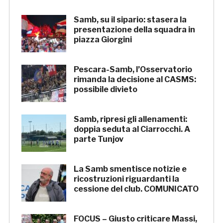
Samb, su il sipario: stasera la
presentazione della squadra in
piazza Giorgini
Pescara-Samb, l’Osservatorio
rimanda la decisione al CASMS:
possibile divieto
Samb, ripresi gli allenamenti:
doppia seduta al Ciarrocchi. A
parte Tunjov
La Samb smentisce notizie e
ricostruzioni riguardanti la
cessione del club. COMUNICATO
FOCUS – Giusto criticare Massi,