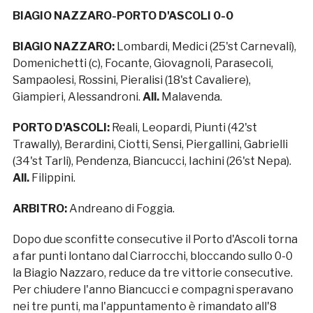
BIAGIO NAZZARO-PORTO D'ASCOLI 0-0
BIAGIO NAZZARO:
Lombardi, Medici (25'st Carnevali),
Domenichetti (c), Focante, Giovagnoli, Parasecoli,
Sampaolesi, Rossini, Pieralisi (18'st Cavaliere),
Giampieri, Alessandroni.
All.
Malavenda.
PORTO D'ASCOLI:
Reali, Leopardi, Piunti (42'st
Trawally), Berardini, Ciotti, Sensi, Piergallini, Gabrielli
(34'st Tarli), Pendenza, Biancucci, Iachini (26'st Nepa).
All.
Filippini.
ARBITRO:
Andreano di Foggia.
Dopo due sconfitte consecutive il Porto d'Ascoli torna
a far punti lontano dal Ciarrocchi, bloccando sullo 0-0
la Biagio Nazzaro, reduce da tre vittorie consecutive.
Per chiudere l'anno Biancucci e compagni speravano
nei tre punti, ma l'appuntamento è rimandato all'8