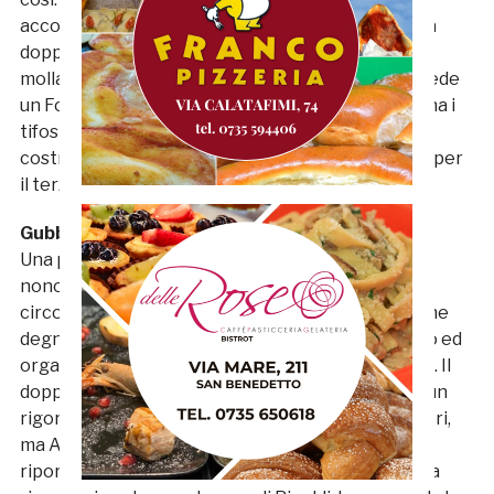
accomodarsi sugli allori e subire, su due svarioni, la
doppietta di Bacio Terracino. I padroni di casa non
mollano e accorciano con Succi. Nella ripresa si vede
un Forlì da accademia, talmente bello che in tribuna i
tifosi di casa si stropicciano gli occhi, ma poi sono
costretti a tornare sulla terra delusi ed arrabbiati per
il terzo gol infilato da Marra.
Gubbio – Ancona 3-2
Una partita non adatta ai deboli di cuore dove,
nonostante i tanti discorsi extracalcistici che
circolano sui dorici, si è assistito ad una prestazione
degna, magari sfortunata, contro un Gubbio cinico ed
organizzato, così com’è nelle corde di mister Magi. Il
doppio vantaggio in apertura di Ferri Marini (con un
rigore) sembra indirizzare i tre punti verso gli umbri,
ma Agyei e Frediani, poco prima dell’intervallo,
riportano il risultato in equilibrio Nella combattuta