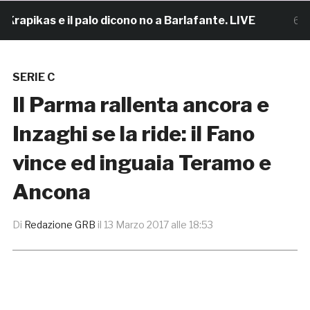
kas e il palo dicono no a Barlafante. LIVE
6 ore fa
SERIE C
Il Parma rallenta ancora e
Inzaghi se la ride: il Fano
vince ed inguaia Teramo e
Ancona
Di
Redazione GRB
il
13 Marzo 2017 alle 18:53