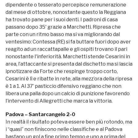
dipendente o tesserato percepisce remunerazione
dal mese di ottobre, nonostante questo la Reggiana
ha trovato pane per i suoi denti. I padroni di casa
passano dopo 35' grazie a Marchetti. Ripresa che
parte con un ritmo basso ma si va migliorando dal
ventesimo: Contessa (RE) si fa buttare fuori dopo aver
reagito ad un raccattapalle e gli ospiti trovano il pari
nonostante l'inferiorità. Marchetti stende Cesarini in
area, l’attaccante si presenta dal dischetto ma si lascia
ipnotizzare da Forte che respinge troppo corto,
Cesarini è lì e ribatte in rete, alla mezz’ora della ripresa
è 1 a 1. Al 37’ pasticcio difensivo reggiano che non
libera una palla dopo un calcio di punizione favorendo
l’intervento di Allegretti che marca la vittoria.
Padova – Santarcangelo 2-0
In realtà il risultato poteva essere ben più rotondo, ma
i “quasi” non finiscono nelle classifiche e al Padova
bastano un gol a fine primo tempo e uno a prima del