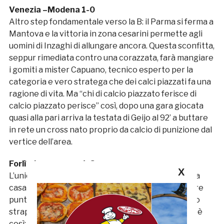
Venezia –Modena 1-0
Altro step fondamentale verso la B: il Parma si ferma a
Mantova e la vittoria in zona cesarini permette agli
uomini di Inzaghi di allungare ancora. Questa sconfitta,
seppur rimediata contro una corazzata, farà mangiare
i gomiti a mister Capuano, tecnico esperto per la
categoria e vero stratega che dei calci piazzati fa una
ragione di vita. Ma “chi di calcio piazzato ferisce di
calcio piazzato perisce” così, dopo una gara giocata
quasi alla pari arriva la testata di Geijo al 92’ a buttare
in rete un cross nato proprio da calcio di punizione dal
vertice dell’area.
Forlì – Lumezzane 1-3
X
L’unica vittoria in trasferta di giornata se la porta a
casa il Lumezzane che torna a vedere da vicino i tre
punti dopo undici turni, ma solo dopo aver subito lo
strapotere del Forlì. Sembra incredibile a dirsi, ma è
così: il Forlì gioca bene nel primo tempo, tanto da