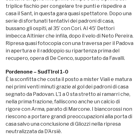
triplice fischio per congelare tre punti e rispedire a
casa il Sant, in questa gara quasi spettatore. Dopo una
serie di sfortunati tentativi dei padroni di casa,
bussano gli ospiti, al 35’ con Cori. Al 45’ Dettori
imbecca Altinier che infila, dopo il velo di Neto Pereira.
Ripresa quasi fotocopia con una traversa per il Padova
in apertura e il raddoppio su ripartenza prima del
recupero, opera di De Cenco, supportato da Favalli.
Pordenone – SudTIrol 1-0
È la sconfitta che costa il posto a mister Viali e matura
nei primi venti minuti grazie al gol dei padroni di casa
segnato da Padovan. L’1 a 0 sta stretto ai ramarri che,
nella prima frazione, falliscono anche un calcio di
rigore con Arma, parato di Marcone. I biancorossi non
riescono a portare grandi preoccupazioni alla porta di
casa salvo una conclusione di Gliozzi nella ripresa
neutralizzata da D’Arsiè.