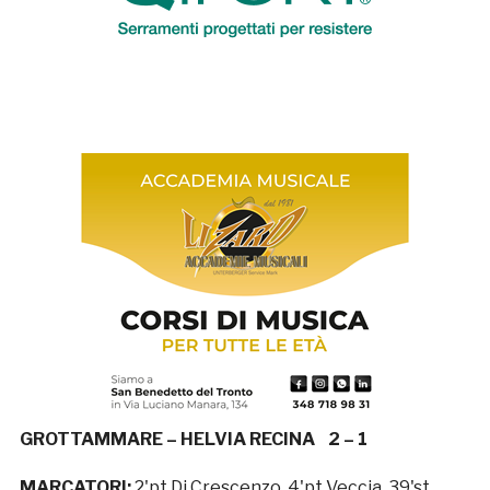
GROTTAMMARE – HELVIA RECINA 2 – 1
MARCATORI:
2'pt Di Crescenzo, 4'pt Veccia, 39'st