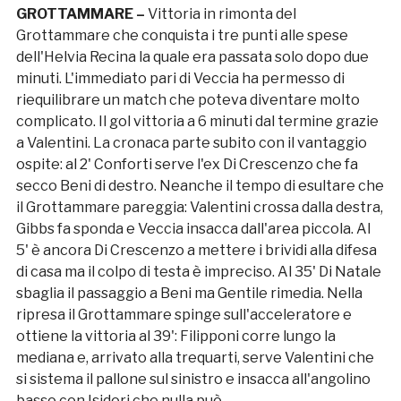
GROTTAMMARE –
Vittoria in rimonta del
Grottammare che conquista i tre punti alle spese
dell'Helvia Recina la quale era passata solo dopo due
minuti. L'immediato pari di Veccia ha permesso di
riequilibrare un match che poteva diventare molto
complicato. Il gol vittoria a 6 minuti dal termine grazie
a Valentini. La cronaca parte subito con il vantaggio
ospite: al 2' Conforti serve l'ex Di Crescenzo che fa
secco Beni di destro. Neanche il tempo di esultare che
il Grottammare pareggia: Valentini crossa dalla destra,
Gibbs fa sponda e Veccia insacca dall'area piccola. Al
5' è ancora Di Crescenzo a mettere i brividi alla difesa
di casa ma il colpo di testa è impreciso. Al 35' Di Natale
sbaglia il passaggio a Beni ma Gentile rimedia. Nella
ripresa il Grottammare spinge sull'acceleratore e
ottiene la vittoria al 39': Filipponi corre lungo la
mediana e, arrivato alla trequarti, serve Valentini che
si sistema il pallone sul sinistro e insacca all'angolino
basso con Isidori che nulla può.