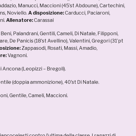
D’Addazio, Manucci, Maccioni (45’st Abdoune), Cartechini,
ns, Noviello.
A disposizione:
Carducci, Paciaroni,
ni.
Allenatore:
Carassai
:
Beni, Palandrani, Gentili, Cameli, Di Natale, Filipponi,
re, De Panicis (18'st Avellino), Valentini, Gregori (31’pt
osizione:
Zappasodi, Rosati, Massi, Amadio,
re:
Vagnoni.
i Ancona (Leopizzi – Bregoli).
ntile (doppia ammonizione), 40'st Di Natale.
poni, Gentile, Cameli, Maccioni.
ancocelesti contro l’ultima della classe. I ragazzi di