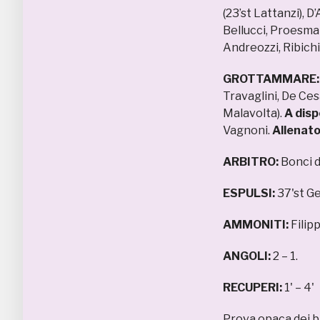
(23’st Lattanzi), 
Bellucci, Proesma
Andreozzi, Ribichi
GROTTAMMARE
Travaglini, De Cesa
Malavolta).
A disp
Vagnoni.
Allenato
ARBITRO:
Bonci d
ESPULSI:
37'st Ge
AMMONITI:
Filip
ANGOLI:
2 – 1.
RECUPERI:
1' – 4'
Prova opaca dei bi