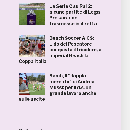
La Serie C su Rai 2:
alcune partite di Lega
Pro saranno
trasmesse in diretta
Beach Soccer AiCS:
Lido del Pescatore
conquista il tricolore, a
Imperial Beach la
Coppa Italia
Samb, il “doppio
mercato” di Andrea
Mussi: per il d.s. un
grande lavoro anche
sulle uscite