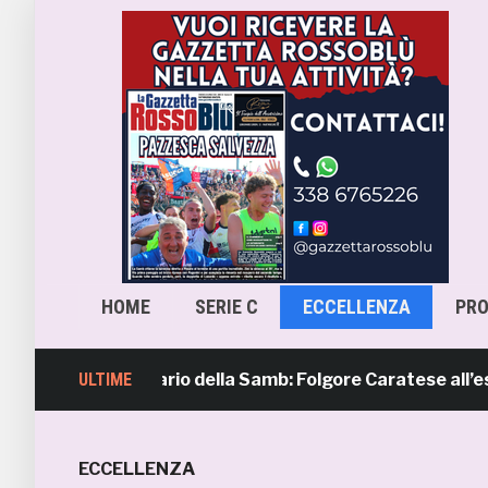
HOME
SERIE C
ECCELLENZA
PR
4, il calendario della Samb: Folgore Caratese all’esordio, 
ULTIME
ECCELLENZA