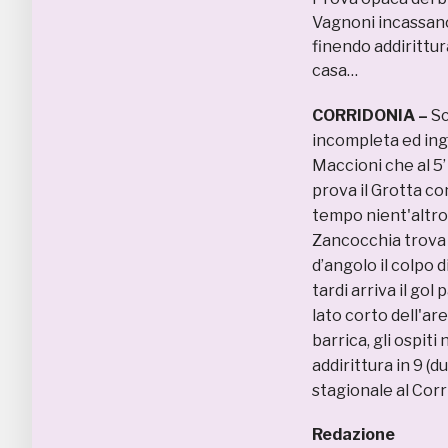
Vagnoni incassano 
finendo addirittur
casa…
CORRIDONIA –
Sc
incompleta ed inge
Maccioni che al 5’
prova il Grotta co
tempo nient'altro 
Zancocchia trova p
d’angolo il colpo d
tardi arriva il gol
lato corto dell'are
barrica, gli ospit
addirittura in 9 (d
stagionale al Corr
Redazione