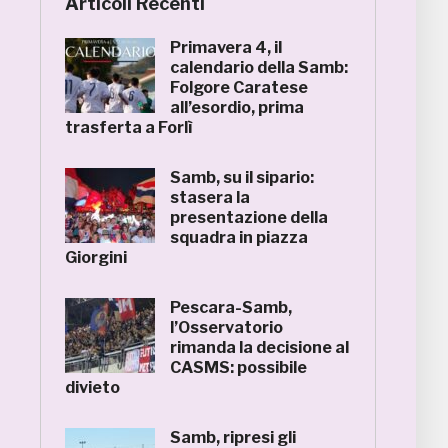
Articoli Recenti
Primavera 4, il
calendario della Samb:
Folgore Caratese
all’esordio, prima
trasferta a Forlì
Samb, su il sipario:
stasera la
presentazione della
squadra in piazza
Giorgini
Pescara-Samb,
l’Osservatorio
rimanda la decisione al
CASMS: possibile
divieto
Samb, ripresi gli