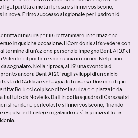
il gol partita a metà ripresa e si innervosiscono,
a in nove. Primo successo stagionale per i padroni di
onfitta di misura per il Grottammare in formazione
nuo in qualche occasione. Il Corridonia si fa vedere con
 al termine di un’azione personale impegna Beni. Al 18’ ci
n Valentini, il portiere smanaccia in corner. Nel primo
da segnalare. Nella ripresa, al 18’ una sventola di
ronto ancora Beni. Al 20’ sugli sviluppi di un calcio
i testa di D’Addazio scheggia la traversa. Due minuti più
 partita: Bellucci colpisce di testa sul calcio piazzato da
a battuto da Noviello. Da li in poi la squadra di Carassai si
i non si rendono pericolosi e si innervosiscono, finendo
ue espulsi nel finale) e regalando così la prima vittoria
idonia.