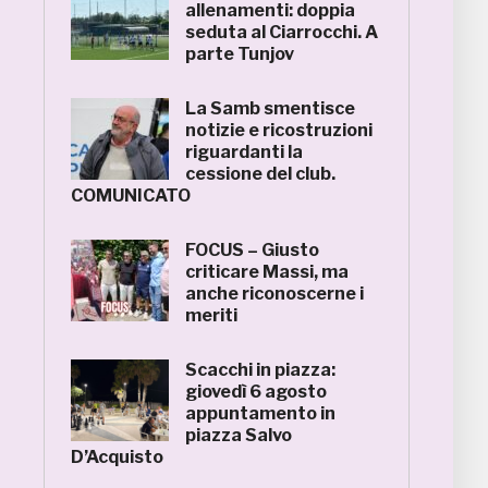
allenamenti: doppia
seduta al Ciarrocchi. A
parte Tunjov
La Samb smentisce
notizie e ricostruzioni
riguardanti la
cessione del club.
COMUNICATO
FOCUS – Giusto
criticare Massi, ma
anche riconoscerne i
meriti
Scacchi in piazza:
giovedì 6 agosto
appuntamento in
piazza Salvo
D’Acquisto