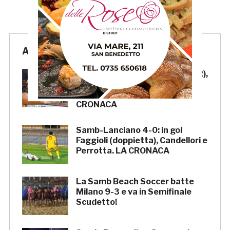
Articoli Recenti
Samb-Lanciano 4-0: Faggioli (2),
Candellori e Perrotta in gol
nell’ultima amichevole.
CRONACA
Samb-Lanciano 4-0: in gol
Faggioli (doppietta), Candellori e
Perrotta. LA CRONACA
La Samb Beach Soccer batte
Milano 9-3 e va in Semifinale
Scudetto!