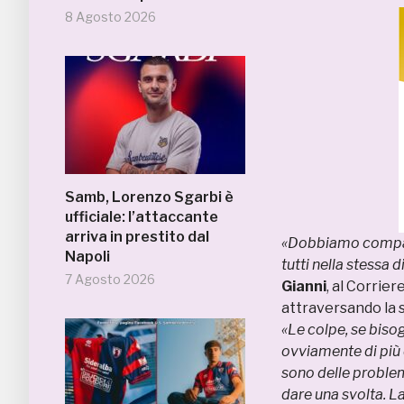
8 Agosto 2026
Samb, Lorenzo Sgarbi è
ufficiale: l’attaccante
arriva in prestito dal
«Dobbiamo compatt
Napoli
tutti nella stessa 
7 Agosto 2026
Gianni
, al Corrie
attraversando la s
«Le colpe, se bisog
ovviamente di più 
sono delle problem
dare una svolta. L