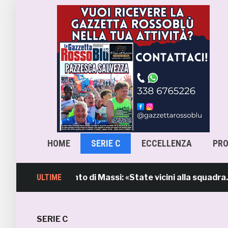
HOME
SERIE C
ECCELLENZA
PR
mb, l’intervento di Massi: «State vicini alla squadra. Sti
ULTIME
SERIE C