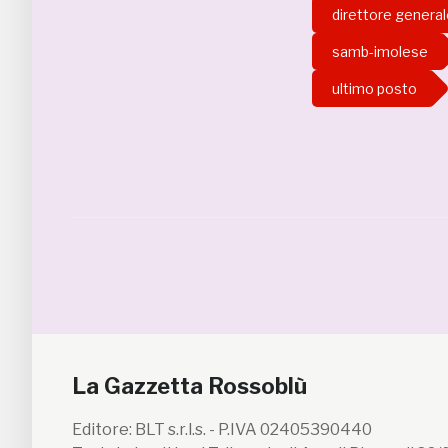
direttore genera
samb-imolese
ultimo posto
La Gazzetta Rossoblù
Editore: BLT s.r.l.s. - P.IVA 02405390440