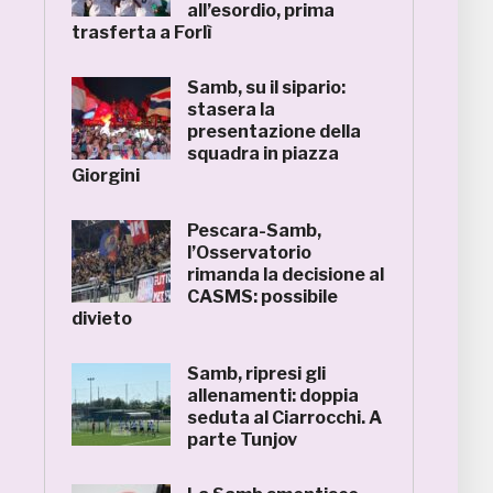
all’esordio, prima
trasferta a Forlì
Samb, su il sipario:
stasera la
presentazione della
squadra in piazza
Giorgini
Pescara-Samb,
l’Osservatorio
rimanda la decisione al
CASMS: possibile
divieto
Samb, ripresi gli
allenamenti: doppia
seduta al Ciarrocchi. A
parte Tunjov