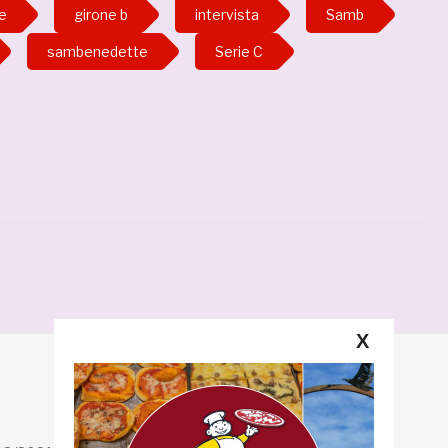
le
girone b
intervista
Samb
sambenedette
Serie C
X
Segui la GRB
Facebook