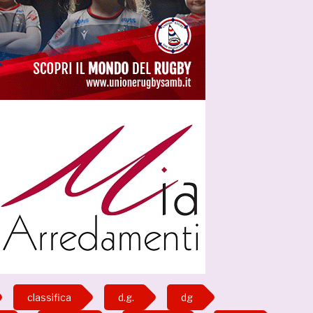
classifica
d.g.
dg