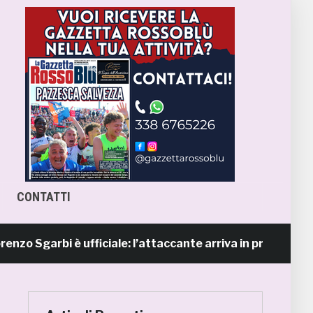
CONTATTI
garbi è ufficiale: l’attaccante arriva in prestito dal Napo