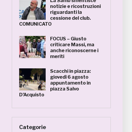
La Samb smentisce
notizie e ricostruzioni
riguardanti la
cessione del club.
COMUNICATO
FOCUS – Giusto
criticare Massi, ma
anche riconoscerne i
meriti
Scacchi in piazza:
giovedì 6 agosto
appuntamento in
piazza Salvo
D’Acquisto
Categorie