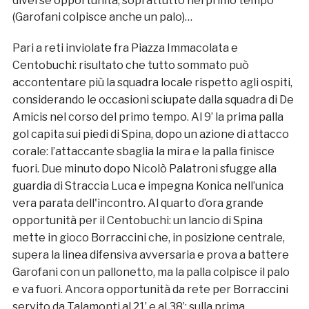
diverse opportunità, soprattutto nel primo tempo
(Garofani colpisce anche un palo)…
Pari a reti inviolate fra Piazza Immacolata e
Centobuchi: risultato che tutto sommato può
accontentare più la squadra locale rispetto agli ospiti,
considerando le occasioni sciupate dalla squadra di De
Amicis nel corso del primo tempo. Al 9’ la prima palla
gol capita sui piedi di Spina, dopo un azione di attacco
corale: l’attaccante sbaglia la mira e la palla finisce
fuori. Due minuto dopo Nicolò Palatroni sfugge alla
guardia di Straccia Luca e impegna Konica nell’unica
vera parata dell'incontro. Al quarto d’ora grande
opportunità per il Centobuchi: un lancio di Spina
mette in gioco Borraccini che, in posizione centrale,
supera la linea difensiva avversaria e prova a battere
Garofani con un pallonetto, ma la palla colpisce il palo
e va fuori. Ancora opportunità da rete per Borraccini
servito da Talamonti al 21’ e al 38’: sulla prima