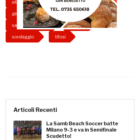
elio calderini
Francesco Stanco
girone b
grb
Samb
sambenedettese
Serie C
sondaggio
tifosi
Articoli Recenti
La Samb Beach Soccer batte
Milano 9-3 e va in Semifinale
Scudetto!