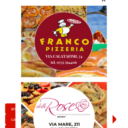
andrea russotto
attaccante
calcio
carlo ilari
centrocampista