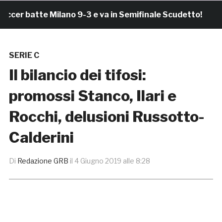
r batte Milano 9-3 e va in Semifinale Scudetto!
3 
SERIE C
Il bilancio dei tifosi:
promossi Stanco, Ilari e
Rocchi, delusioni Russotto-
Calderini
Di
Redazione GRB
il
4 Giugno 2019 alle 8:28