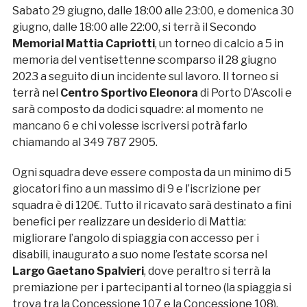
Sabato 29 giugno, dalle 18:00 alle 23:00, e domenica 30
giugno, dalle 18:00 alle 22:00, si terrà il Secondo
Memorial Mattia Capriotti
, un torneo di calcio a 5 in
memoria del ventisettenne scomparso il 28 giugno
2023 a seguito di un incidente sul lavoro. Il torneo si
terrà nel
Centro Sportivo Eleonora
di Porto D’Ascoli e
sarà composto da dodici squadre: al momento ne
mancano 6 e chi volesse iscriversi potrà farlo
chiamando al 349 787 2905.
Ogni squadra deve essere composta da un minimo di 5
giocatori fino a un massimo di 9 e l’iscrizione per
squadra è di 120€. Tutto il ricavato sarà destinato a fini
benefici per realizzare un desiderio di Mattia:
migliorare l’angolo di spiaggia con accesso per i
disabili, inaugurato a suo nome l’estate scorsa nel
Largo Gaetano Spalvieri
, dove peraltro si terrà la
premiazione per i partecipanti al torneo (la spiaggia si
trova tra la Concessione 107 e la Concessione 108).