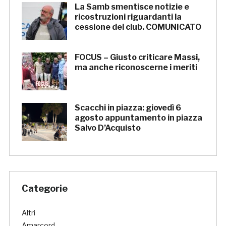
La Samb smentisce notizie e
ricostruzioni riguardanti la
cessione del club. COMUNICATO
FOCUS – Giusto criticare Massi,
ma anche riconoscerne i meriti
Scacchi in piazza: giovedì 6
agosto appuntamento in piazza
Salvo D’Acquisto
Categorie
Altri
Amarcord