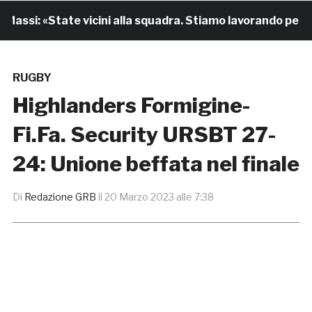
ssi: «State vicini alla squadra. Stiamo lavorando per cre
RUGBY
Highlanders Formigine-
Fi.Fa. Security URSBT 27-
24: Unione beffata nel finale
Di
Redazione GRB
il
20 Marzo 2023 alle 7:38