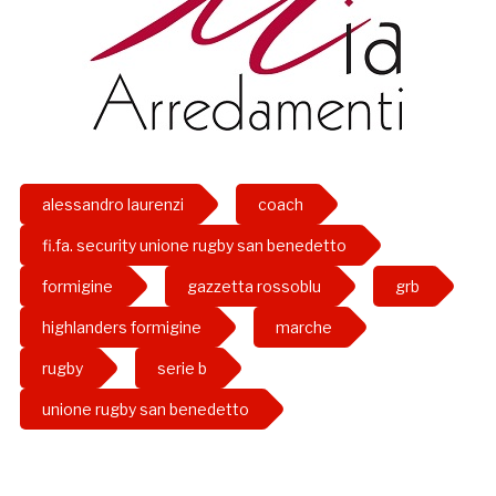
alessandro laurenzi
coach
fi.fa. security unione rugby san benedetto
formigine
gazzetta rossoblu
grb
highlanders formigine
marche
rugby
serie b
unione rugby san benedetto