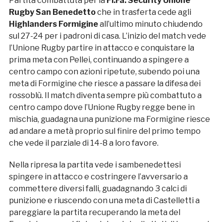
Partita combattuta per la
Fi.Fa. Security Unione
Rugby San Benedetto
che in trasferta cede agli
Highlanders Formigine
all’ultimo minuto chiudendo
sul 27-24 per i padroni di casa. L’inizio del match vede
l’Unione Rugby partire in attacco e conquistare la
prima meta con Pellei, continuando a spingere a
centro campo con azioni ripetute, subendo poi una
meta di Formigine che riesce a passare la difesa dei
rossoblù. Il match diventa sempre più combattuto a
centro campo dove l’Unione Rugby regge bene in
mischia, guadagna una punizione ma Formigine riesce
ad andare a metà proprio sul finire del primo tempo
che vede il parziale di 14-8 a loro favore.
Nella ripresa la partita vede i sambenedettesi
spingere in attacco e costringere l’avversario a
commettere diversi falli, guadagnando 3 calci di
punizione e riuscendo con una meta di Castelletti a
pareggiare la partita recuperando la meta del